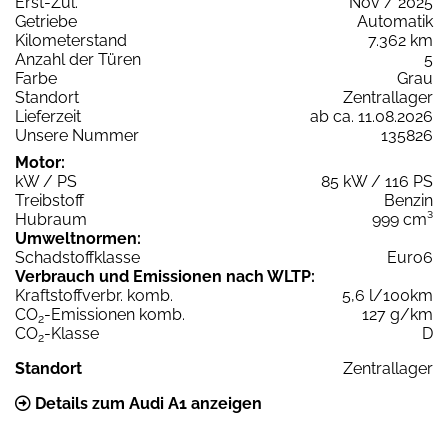
Erst-Zul.
Nov / 2025
Getriebe
Automatik
Kilometerstand
7.362 km
Anzahl der Türen
5
Farbe
Grau
Standort
Zentrallager
Lieferzeit
ab ca. 11.08.2026
Unsere Nummer
135826
Motor:
kW / PS
85 kW / 116 PS
Treibstoff
Benzin
Hubraum
999 cm³
Umweltnormen:
Schadstoffklasse
Euro6
Verbrauch und Emissionen nach WLTP:
Kraftstoffverbr. komb.
5,6 l/100km
CO
-Emissionen komb.
127 g/km
2
CO
-Klasse
D
2
Standort
Zentrallager
Details zum Audi A1 anzeigen