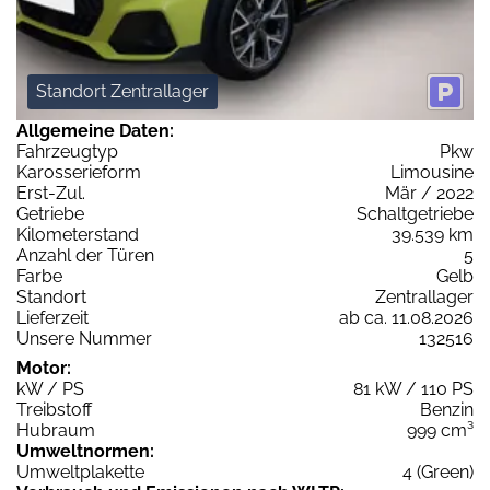
Standort Zentrallager
Allgemeine Daten:
Fahrzeugtyp
Pkw
Karosserieform
Limousine
Erst-Zul.
Mär / 2022
Getriebe
Schaltgetriebe
Kilometerstand
39.539 km
Anzahl der Türen
5
Farbe
Gelb
Standort
Zentrallager
Lieferzeit
ab ca. 11.08.2026
Unsere Nummer
132516
Motor:
kW / PS
81 kW / 110 PS
Treibstoff
Benzin
Hubraum
999 cm³
Umweltnormen:
Umweltplakette
4 (Green)