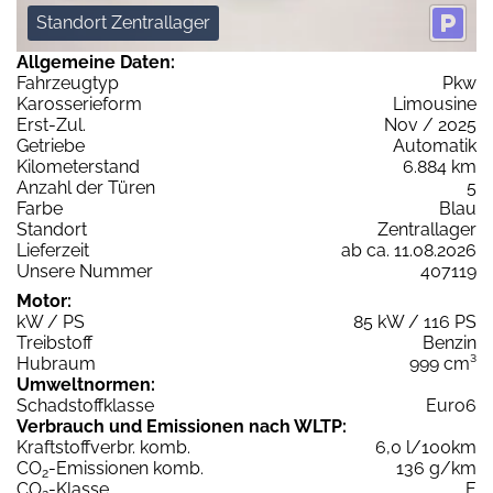
Standort Zentrallager
Allgemeine Daten:
Fahrzeugtyp
Pkw
Karosserieform
Limousine
Erst-Zul.
Nov / 2025
Getriebe
Automatik
Kilometerstand
6.884 km
Anzahl der Türen
5
Farbe
Blau
Standort
Zentrallager
Lieferzeit
ab ca. 11.08.2026
Unsere Nummer
407119
Motor:
kW / PS
85 kW / 116 PS
Treibstoff
Benzin
Hubraum
999 cm³
Umweltnormen:
Schadstoffklasse
Euro6
Verbrauch und Emissionen nach WLTP:
Kraftstoffverbr. komb.
6,0 l/100km
CO
-Emissionen komb.
136 g/km
2
CO
-Klasse
E