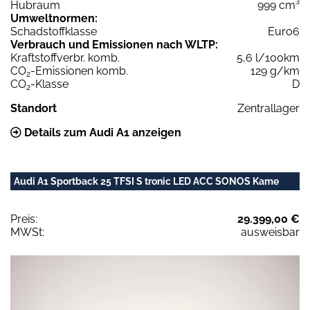
Hubraum
999 cm³
Umweltnormen:
Schadstoffklasse
Euro6
Verbrauch und Emissionen nach WLTP:
Kraftstoffverbr. komb.
5,6 l/100km
CO
-Emissionen komb.
129 g/km
2
CO
-Klasse
D
2
Standort
Zentrallager
Details zum Audi A1 anzeigen
Audi A1 Sportback 25 TFSI S tronic LED ACC SONOS Kame
Preis:
29.399,00 €
MWSt:
ausweisbar