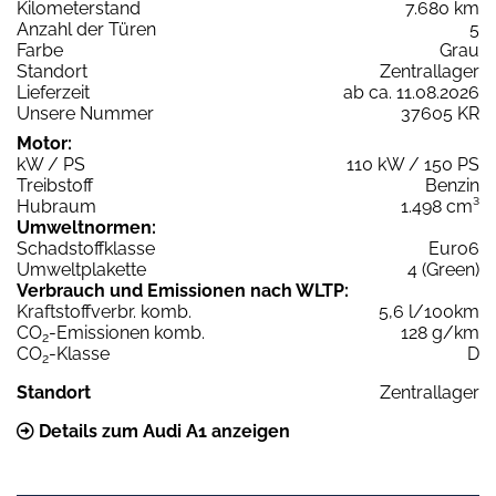
Kilometerstand
7.680 km
Anzahl der Türen
5
Farbe
Grau
Standort
Zentrallager
Lieferzeit
ab ca. 11.08.2026
Unsere Nummer
37605 KR
Motor:
kW / PS
110 kW / 150 PS
Treibstoff
Benzin
Hubraum
1.498 cm³
Umweltnormen:
Schadstoffklasse
Euro6
Umweltplakette
4 (Green)
Verbrauch und Emissionen nach WLTP:
Kraftstoffverbr. komb.
5,6 l/100km
CO
-Emissionen komb.
128 g/km
2
CO
-Klasse
D
2
Standort
Zentrallager
Details zum Audi A1 anzeigen