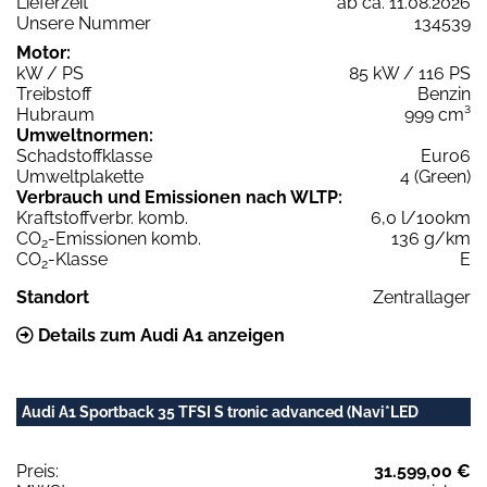
Lieferzeit
ab ca. 11.08.2026
Unsere Nummer
134539
Motor:
kW / PS
85 kW / 116 PS
Treibstoff
Benzin
Hubraum
999 cm³
Umweltnormen:
Schadstoffklasse
Euro6
Umweltplakette
4 (Green)
Verbrauch und Emissionen nach WLTP:
Kraftstoffverbr. komb.
6,0 l/100km
CO
-Emissionen komb.
136 g/km
2
CO
-Klasse
E
2
Standort
Zentrallager
Details zum Audi A1 anzeigen
Audi A1 Sportback 35 TFSI S tronic advanced (Navi*LED
Preis:
31.599,00 €