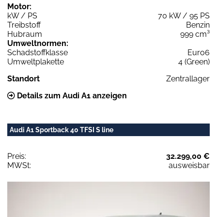
Motor:
kW / PS
70 kW / 95 PS
Treibstoff
Benzin
Hubraum
999 cm³
Umweltnormen:
Schadstoffklasse
Euro6
Umweltplakette
4 (Green)
Standort
Zentrallager
Details zum Audi A1 anzeigen
Audi A1 Sportback 40 TFSI S line
Preis:
32.299,00 €
MWSt:
ausweisbar