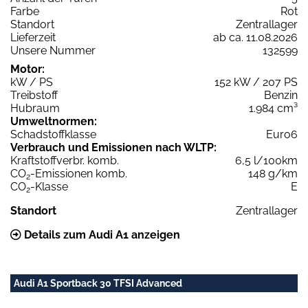
Farbe
Rot
Standort
Zentrallager
Lieferzeit
ab ca. 11.08.2026
Unsere Nummer
132599
Motor:
kW / PS
152 kW / 207 PS
Treibstoff
Benzin
Hubraum
1.984 cm³
Umweltnormen:
Schadstoffklasse
Euro6
Verbrauch und Emissionen nach WLTP:
Kraftstoffverbr. komb.
6,5 l/100km
CO
-Emissionen komb.
148 g/km
2
CO
-Klasse
E
2
Standort
Zentrallager
Details zum Audi A1 anzeigen
Audi A1 Sportback 30 TFSI Advanced