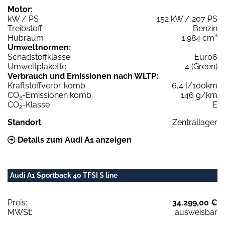
Motor:
kW / PS
152 kW / 207 PS
Treibstoff
Benzin
Hubraum
1.984 cm³
Umweltnormen:
Schadstoffklasse
Euro6
Umweltplakette
4 (Green)
Verbrauch und Emissionen nach WLTP:
Kraftstoffverbr. komb.
6,4 l/100km
CO
-Emissionen komb.
146 g/km
2
CO
-Klasse
E
2
Standort
Zentrallager
Details zum Audi A1 anzeigen
Audi A1 Sportback 40 TFSI S line
Preis:
34.299,00 €
MWSt:
ausweisbar