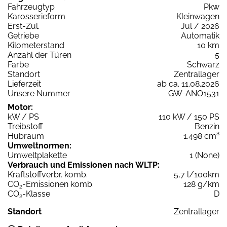
Fahrzeugtyp
Pkw
Karosserieform
Kleinwagen
Erst-Zul.
Jul / 2026
Getriebe
Automatik
Kilometerstand
10 km
Anzahl der Türen
5
Farbe
Schwarz
Standort
Zentrallager
Lieferzeit
ab ca. 11.08.2026
Unsere Nummer
GW-ANO1531
Motor:
kW / PS
110 kW / 150 PS
Treibstoff
Benzin
Hubraum
1.498 cm³
Umweltnormen:
Umweltplakette
1 (None)
Verbrauch und Emissionen nach WLTP:
Kraftstoffverbr. komb.
5,7 l/100km
CO
-Emissionen komb.
128 g/km
2
CO
-Klasse
D
2
Standort
Zentrallager