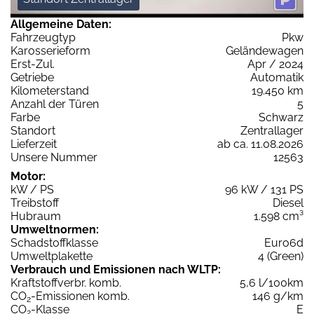
Allgemeine Daten:
Fahrzeugtyp
Pkw
Karosserieform
Geländewagen
Erst-Zul.
Apr / 2024
Getriebe
Automatik
Kilometerstand
19.450 km
Anzahl der Türen
5
Farbe
Schwarz
Standort
Zentrallager
Lieferzeit
ab ca. 11.08.2026
Unsere Nummer
12563
Motor:
kW / PS
96 kW / 131 PS
Treibstoff
Diesel
Hubraum
1.598 cm³
Umweltnormen:
Schadstoffklasse
Euro6d
Umweltplakette
4 (Green)
Verbrauch und Emissionen nach WLTP:
Kraftstoffverbr. komb.
5,6 l/100km
CO
-Emissionen komb.
146 g/km
2
CO
-Klasse
E
2