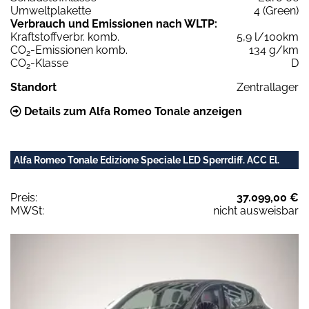
Umweltplakette
4 (Green)
Verbrauch und Emissionen nach WLTP:
Kraftstoffverbr. komb.
5,9 l/100km
CO
-Emissionen komb.
134 g/km
2
CO
-Klasse
D
2
Standort
Zentrallager
Details zum Alfa Romeo Tonale anzeigen
Alfa Romeo Tonale Edizione Speciale LED Sperrdiff. ACC El.
Preis:
37.099,00 €
MWSt:
nicht ausweisbar