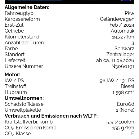
Allgemeine Daten:
Fahrzeugtyp
Pkw
Karosserieform
Geländewagen
Erst-Zul.
Feb / 2024
Getriebe
Automatik
Kilometerstand
19.327 km
Anzahl der Türen
3
Farbe
Schwarz
Standort
Zentrallager
Lieferzeit
ab ca. 11.08.2026
Unsere Nummer
N3060191
Motor:
kW / PS
96 kW / 131 PS
Treibstoff
Diesel
Hubraum
1.598 cm³
Umweltnormen:
Schadstoffklasse
Euro6d
Umweltplakette
1 (None)
Verbrauch und Emissionen nach WLTP:
Kraftstoffverbr. komb.
5,9 l/100km
CO
-Emissionen komb.
155 g/km
2
CO
-Klasse
E
2