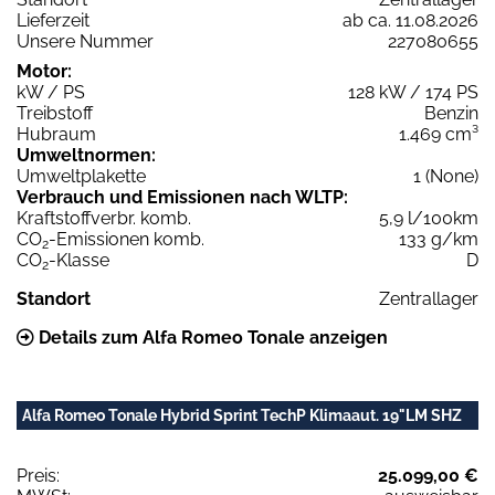
Lieferzeit
ab ca. 11.08.2026
Unsere Nummer
227080655
Motor:
kW / PS
128 kW / 174 PS
Treibstoff
Benzin
Hubraum
1.469 cm³
Umweltnormen:
Umweltplakette
1 (None)
Verbrauch und Emissionen nach WLTP:
Kraftstoffverbr. komb.
5,9 l/100km
CO
-Emissionen komb.
133 g/km
2
CO
-Klasse
D
2
Standort
Zentrallager
Details zum Alfa Romeo Tonale anzeigen
Alfa Romeo Tonale Hybrid Sprint TechP Klimaaut. 19"LM SHZ
Preis:
25.099,00 €