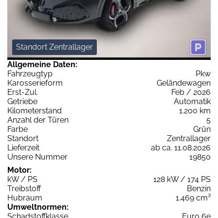
Standort Zentrallager
Allgemeine Daten:
Fahrzeugtyp
Pkw
Karosserieform
Geländewagen
Erst-Zul.
Feb / 2026
Getriebe
Automatik
Kilometerstand
1.200 km
Anzahl der Türen
5
Farbe
Grün
Standort
Zentrallager
Lieferzeit
ab ca. 11.08.2026
Unsere Nummer
19850
Motor:
kW / PS
128 kW / 174 PS
Treibstoff
Benzin
Hubraum
1.469 cm³
Umweltnormen:
Schadstoffklasse
Euro 6e