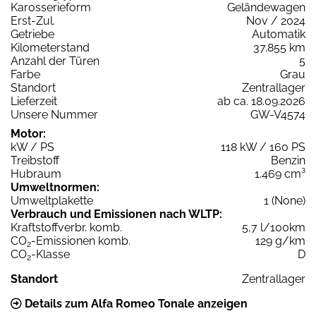
Karosserieform
Geländewagen
Erst-Zul.
Nov / 2024
Getriebe
Automatik
Kilometerstand
37.855 km
Anzahl der Türen
5
Farbe
Grau
Standort
Zentrallager
Lieferzeit
ab ca. 18.09.2026
Unsere Nummer
GW-V4574
Motor:
kW / PS
118 kW / 160 PS
Treibstoff
Benzin
Hubraum
1.469 cm³
Umweltnormen:
Umweltplakette
1 (None)
Verbrauch und Emissionen nach WLTP:
Kraftstoffverbr. komb.
5,7 l/100km
CO
-Emissionen komb.
129 g/km
2
CO
-Klasse
D
2
Standort
Zentrallager
Details zum Alfa Romeo Tonale anzeigen