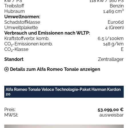
kW / PS
118 kW / 160 PS
Treibstoff
Benzin
Hubraum
1.469 cm³
Umweltnormen:
Schadstoffklasse
Euro6d
Umweltplakette
4 (Green)
Verbrauch und Emissionen nach WLTP:
Kraftstoffverbr. komb.
6,5 l/100km
CO
-Emissionen komb.
148 g/km
2
CO
-Klasse
E
2
Standort
Zentrallager
Details zum Alfa Romeo Tonale anzeigen
Alfa Romeo Tonale Veloce Technologie-Paket Harman Kardon
20
Preis:
53.099,00 €
MWSt:
ausweisbar