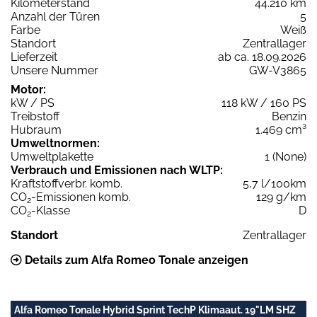
Kilometerstand
44.210 km
Anzahl der Türen
5
Farbe
Weiß
Standort
Zentrallager
Lieferzeit
ab ca. 18.09.2026
Unsere Nummer
GW-V3865
Motor:
kW / PS
118 kW / 160 PS
Treibstoff
Benzin
Hubraum
1.469 cm³
Umweltnormen:
Umweltplakette
1 (None)
Verbrauch und Emissionen nach WLTP:
Kraftstoffverbr. komb.
5,7 l/100km
CO
-Emissionen komb.
129 g/km
2
CO
-Klasse
D
2
Standort
Zentrallager
Details zum Alfa Romeo Tonale anzeigen
Alfa Romeo Tonale Hybrid Sprint TechP Klimaaut. 19"LM SHZ