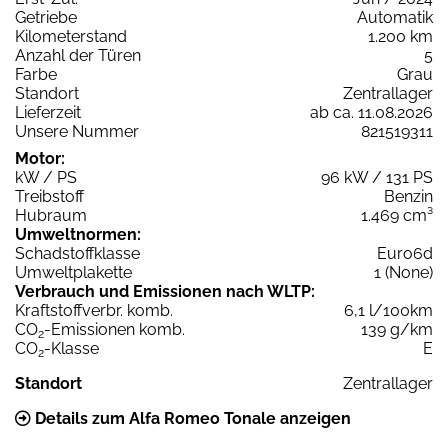
Getriebe
Automatik
Kilometerstand
1.200 km
Anzahl der Türen
5
Farbe
Grau
Standort
Zentrallager
Lieferzeit
ab ca. 11.08.2026
Unsere Nummer
821519311
Motor:
kW / PS
96 kW / 131 PS
Treibstoff
Benzin
Hubraum
1.469 cm³
Umweltnormen:
Schadstoffklasse
Euro6d
Umweltplakette
1 (None)
Verbrauch und Emissionen nach WLTP:
Kraftstoffverbr. komb.
6,1 l/100km
CO
-Emissionen komb.
139 g/km
2
CO
-Klasse
E
2
Standort
Zentrallager
Details zum Alfa Romeo Tonale anzeigen