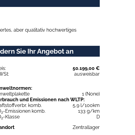
rtes, aber qualitativ hochwertiges
dern Sie Ihr Angebot an
eis:
50.199,00 €
WSt:
ausweisbar
mweltnormen:
weltplakette
1 (None)
rbrauch und Emissionen nach WLTP:
aftstoffverbr. komb.
5,9 l/100km
O
-Emissionen komb.
133 g/km
2
O
-Klasse
D
2
andort
Zentrallager