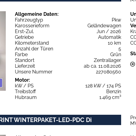
Allgemeine Daten:
U
Fahrzeugtyp
Pkw
Um
Karosserieform
Geländewagen
Ve
Erst-Zul.
Jun / 2026
Kr
Getriebe
Automatik
C
Kilometerstand
10 km
C
Anzahl der Türen
5
St
Farbe
Grün
Standort
Zentrallager
Lieferzeit
ab ca. 11.08.2026
Unsere Nummer
227080560
Motor:
kW / PS
128 kW / 174 PS
Treibstoff
Benzin
Hubraum
1.469 cm³
Pr
SPRINT WINTERPAKET-LED-PDC Di
M