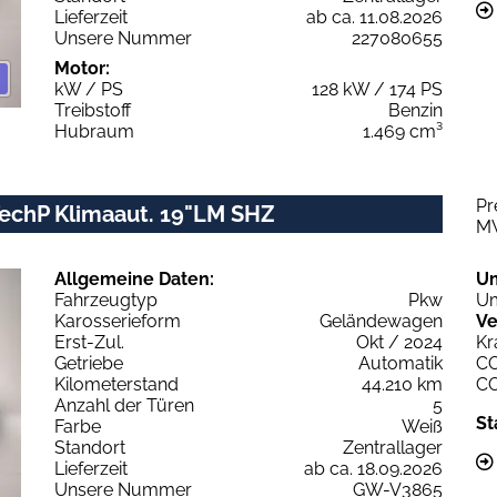
Lieferzeit
ab ca. 11.08.2026
Unsere Nummer
227080655
Motor:
kW / PS
128 kW / 174 PS
Treibstoff
Benzin
Hubraum
1.469 cm³
Pr
TechP Klimaaut. 19"LM SHZ
M
Allgemeine Daten:
U
Fahrzeugtyp
Pkw
Um
Karosserieform
Geländewagen
Ve
Erst-Zul.
Okt / 2024
Kr
Getriebe
Automatik
C
Kilometerstand
44.210 km
C
Anzahl der Türen
5
St
Farbe
Weiß
Standort
Zentrallager
Lieferzeit
ab ca. 18.09.2026
Unsere Nummer
GW-V3865