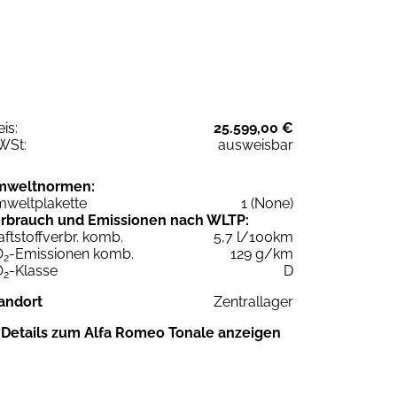
eis:
25.599,00 €
WSt:
ausweisbar
mweltnormen:
weltplakette
1 (None)
rbrauch und Emissionen nach WLTP:
aftstoffverbr. komb.
5,7 l/100km
O
-Emissionen komb.
129 g/km
2
O
-Klasse
D
2
andort
Zentrallager
Details zum Alfa Romeo Tonale anzeigen