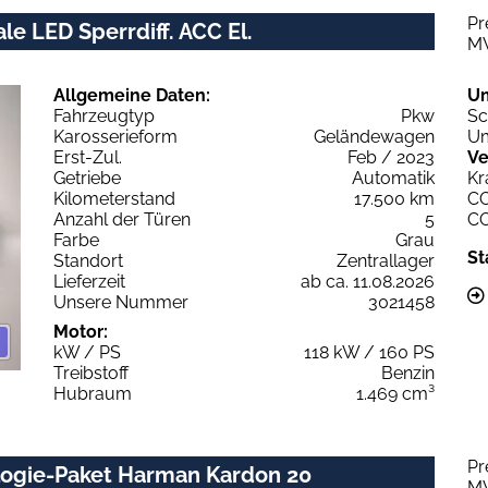
Pr
le LED Sperrdiff. ACC El.
M
Allgemeine Daten:
U
Fahrzeugtyp
Pkw
Sc
Karosserieform
Geländewagen
Um
Erst-Zul.
Feb / 2023
Ve
Getriebe
Automatik
Kr
Kilometerstand
17.500 km
C
Anzahl der Türen
5
C
Farbe
Grau
St
Standort
Zentrallager
Lieferzeit
ab ca. 11.08.2026
Unsere Nummer
3021458
Motor:
kW / PS
118 kW / 160 PS
Treibstoff
Benzin
Hubraum
1.469 cm³
Pr
logie-Paket Harman Kardon 20
M