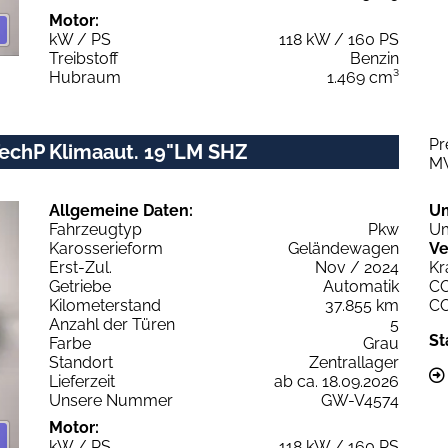
Motor:
kW / PS
118 kW / 160 PS
Treibstoff
Benzin
Hubraum
1.469 cm³
Pr
TechP Klimaaut. 19"LM SHZ
M
Allgemeine Daten:
U
Fahrzeugtyp
Pkw
Um
Karosserieform
Geländewagen
Ve
Erst-Zul.
Nov / 2024
Kr
Getriebe
Automatik
C
Kilometerstand
37.855 km
C
Anzahl der Türen
5
St
Farbe
Grau
Standort
Zentrallager
Lieferzeit
ab ca. 18.09.2026
Unsere Nummer
GW-V4574
Motor:
kW / PS
118 kW / 160 PS