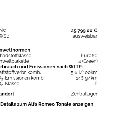
eis:
25.799,00 €
WSt:
ausweisbar
mweltnormen:
hadstoffklasse
Euro6d
weltplakette
4 (Green)
rbrauch und Emissionen nach WLTP:
aftstoffverbr. komb.
5,6 l/100km
O
-Emissionen komb.
146 g/km
2
O
-Klasse
E
2
andort
Zentrallager
Details zum Alfa Romeo Tonale anzeigen