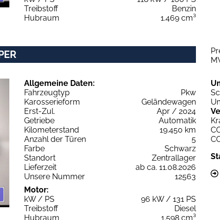
Treibstoff
Benzin
Hubraum
1.469 cm³
Pr
UPER
M
Allgemeine Daten:
U
Fahrzeugtyp
Pkw
Sc
Karosserieform
Geländewagen
Um
Erst-Zul.
Apr / 2024
Ve
Getriebe
Automatik
Kr
Kilometerstand
19.450 km
C
Anzahl der Türen
5
C
Farbe
Schwarz
St
Standort
Zentrallager
Lieferzeit
ab ca. 11.08.2026
Unsere Nummer
12563
Motor:
kW / PS
96 kW / 131 PS
Treibstoff
Diesel
Hubraum
1.598 cm³