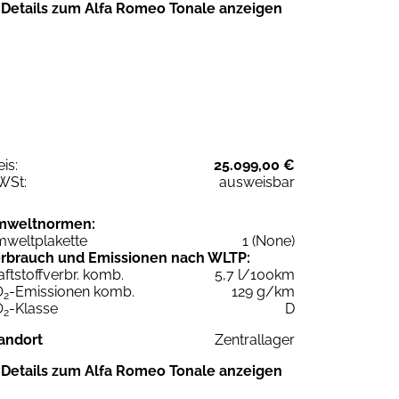
Details zum Alfa Romeo Tonale anzeigen
eis:
25.099,00 €
WSt:
ausweisbar
mweltnormen:
weltplakette
1 (None)
rbrauch und Emissionen nach WLTP:
aftstoffverbr. komb.
5,7 l/100km
O
-Emissionen komb.
129 g/km
2
O
-Klasse
D
2
andort
Zentrallager
Details zum Alfa Romeo Tonale anzeigen