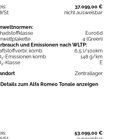
eis:
37.099,00 €
WSt:
nicht ausweisbar
mweltnormen:
hadstoffklasse
Euro6d
weltplakette
4 (Green)
rbrauch und Emissionen nach WLTP:
aftstoffverbr. komb.
6,5 l/100km
O
-Emissionen komb.
148 g/km
2
O
-Klasse
E
2
andort
Zentrallager
Details zum Alfa Romeo Tonale anzeigen
eis:
53.099,00 €
WSt:
ausweisbar