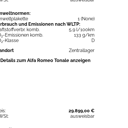
mweltnormen:
weltplakette
1 (None)
rbrauch und Emissionen nach WLTP:
aftstoffverbr. komb.
5,9 l/100km
O
-Emissionen komb.
133 g/km
2
O
-Klasse
D
2
andort
Zentrallager
Details zum Alfa Romeo Tonale anzeigen
eis:
29.899,00 €
WSt:
ausweisbar