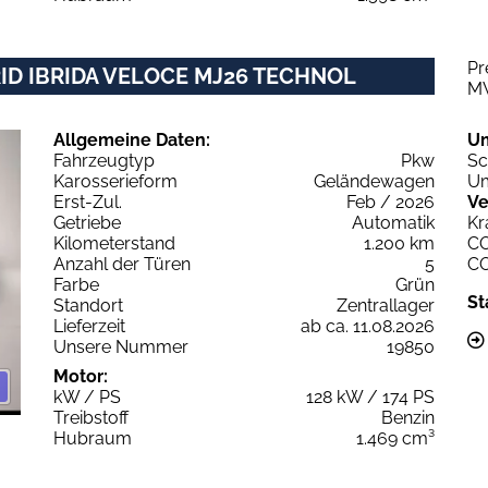
Pr
RID IBRIDA VELOCE MJ26 TECHNOL
M
Allgemeine Daten:
U
Fahrzeugtyp
Pkw
Sc
Karosserieform
Geländewagen
Um
Erst-Zul.
Feb / 2026
Ve
Getriebe
Automatik
Kr
Kilometerstand
1.200 km
C
Anzahl der Türen
5
C
Farbe
Grün
St
Standort
Zentrallager
Lieferzeit
ab ca. 11.08.2026
Unsere Nummer
19850
Motor:
kW / PS
128 kW / 174 PS
Treibstoff
Benzin
Hubraum
1.469 cm³