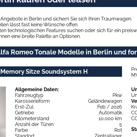
Angebote in Berlin und sichern Sie sich Ihren Traumwagen.
len lässt fast keine Wünsche offen.
en technologischen Features suchen oder sich für ein preiswe
hnen eine breite Palette an Optionen.
fa Romeo Tonale Modelle in Berlin und for
Pr
e Memory Sitze Soundsystem H
M
Allgemeine Daten:
U
Fahrzeugtyp
Pkw
Um
Karosserieform
Geländewagen
Ve
Erst-Zul.
Feb / 2026
Kr
Getriebe
Automatik
C
Kilometerstand
10.000 km
C
Anzahl der Türen
5
St
Farbe
Rot
Standort
Zentrallager