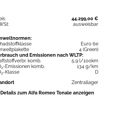
eis:
44.299,00 €
WSt:
ausweisbar
mweltnormen:
hadstoffklasse
Euro 6e
weltplakette
4 (Green)
rbrauch und Emissionen nach WLTP:
aftstoffverbr. komb.
5,9 l/100km
O
-Emissionen komb.
134 g/km
2
O
-Klasse
D
2
andort
Zentrallager
Details zum Alfa Romeo Tonale anzeigen