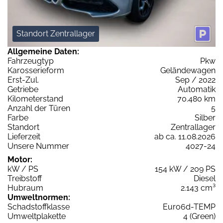
Standort Zentrallager
Allgemeine Daten:
Fahrzeugtyp
Pkw
Karosserieform
Geländewagen
Erst-Zul.
Sep / 2022
Getriebe
Automatik
Kilometerstand
70.480 km
Anzahl der Türen
5
Farbe
Silber
Standort
Zentrallager
Lieferzeit
ab ca. 11.08.2026
Unsere Nummer
4027-24
Motor:
kW / PS
154 kW / 209 PS
Treibstoff
Diesel
Hubraum
2.143 cm³
Umweltnormen:
Schadstoffklasse
Euro6d-TEMP
Umweltplakette
4 (Green)