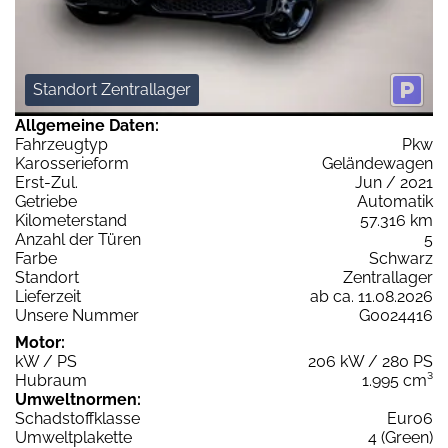
Standort Zentrallager
Allgemeine Daten:
Fahrzeugtyp
Pkw
Karosserieform
Geländewagen
Erst-Zul.
Jun / 2021
Getriebe
Automatik
Kilometerstand
57.316 km
Anzahl der Türen
5
Farbe
Schwarz
Standort
Zentrallager
Lieferzeit
ab ca. 11.08.2026
Unsere Nummer
G0024416
Motor:
kW / PS
206 kW / 280 PS
Hubraum
1.995 cm³
Umweltnormen:
Schadstoffklasse
Euro6
Umweltplakette
4 (Green)