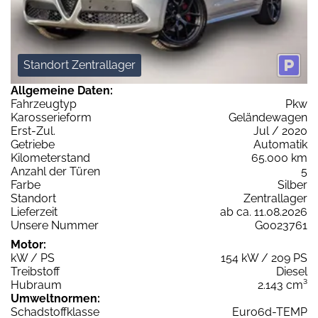
Standort Zentrallager
Allgemeine Daten:
Fahrzeugtyp
Pkw
Karosserieform
Geländewagen
Erst-Zul.
Jul / 2020
Getriebe
Automatik
Kilometerstand
65.000 km
Anzahl der Türen
5
Farbe
Silber
Standort
Zentrallager
Lieferzeit
ab ca. 11.08.2026
Unsere Nummer
G0023761
Motor:
kW / PS
154 kW / 209 PS
Treibstoff
Diesel
Hubraum
2.143 cm³
Umweltnormen:
Schadstoffklasse
Euro6d-TEMP