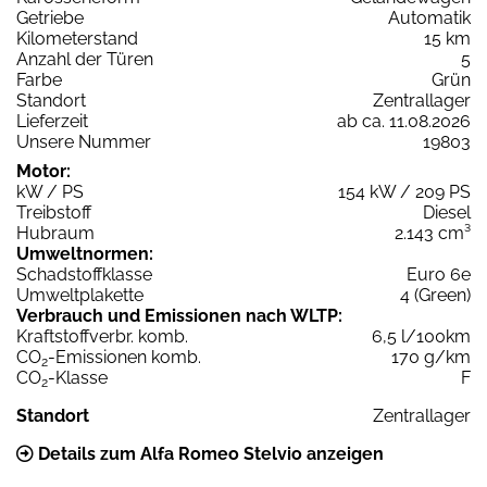
Getriebe
Automatik
Kilometerstand
15 km
Anzahl der Türen
5
Farbe
Grün
Standort
Zentrallager
Lieferzeit
ab ca. 11.08.2026
Unsere Nummer
19803
Motor:
kW / PS
154 kW / 209 PS
Treibstoff
Diesel
Hubraum
2.143 cm³
Umweltnormen:
Schadstoffklasse
Euro 6e
Umweltplakette
4 (Green)
Verbrauch und Emissionen nach WLTP:
Kraftstoffverbr. komb.
6,5 l/100km
CO
-Emissionen komb.
170 g/km
2
CO
-Klasse
F
2
Standort
Zentrallager
Details zum Alfa Romeo Stelvio anzeigen