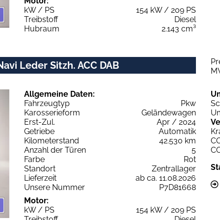
Motor:
kW / PS
154 kW / 209 PS
Treibstoff
Diesel
Hubraum
2.143 cm³
Pr
 Navi Leder Sitzh. ACC DAB
M
Allgemeine Daten:
U
Fahrzeugtyp
Pkw
Sc
Karosserieform
Geländewagen
Um
Erst-Zul.
Apr / 2024
Ve
Getriebe
Automatik
Kr
Kilometerstand
42.530 km
C
Anzahl der Türen
5
C
Farbe
Rot
St
Standort
Zentrallager
Lieferzeit
ab ca. 11.08.2026
Unsere Nummer
P7D81668
Motor:
kW / PS
154 kW / 209 PS
Treibstoff
Diesel