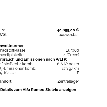
eis:
40.899,00 €
WSt:
ausweisbar
mweltnormen:
hadstoffklasse
Euro6d
weltplakette
4 (Green)
rbrauch und Emissionen nach WLTP:
aftstoffverbr. komb.
6,6 l/100km
O
-Emissionen komb.
173 g/km
2
O
-Klasse
F
2
andort
Zentrallager
Details zum Alfa Romeo Stelvio anzeigen