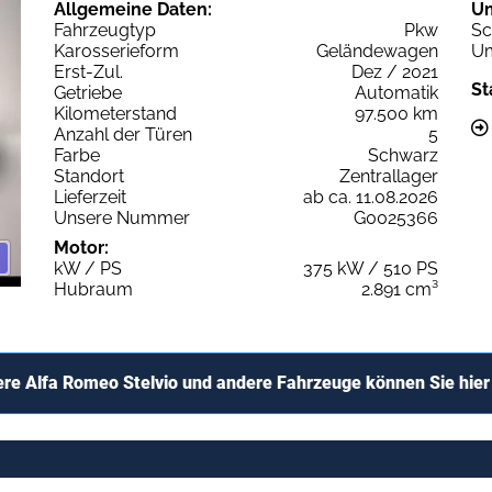
Allgemeine Daten:
U
Fahrzeugtyp
Pkw
Sc
Karosserieform
Geländewagen
Um
Erst-Zul.
Dez / 2021
St
Getriebe
Automatik
Kilometerstand
97.500 km
Anzahl der Türen
5
Farbe
Schwarz
Standort
Zentrallager
Lieferzeit
ab ca. 11.08.2026
Unsere Nummer
G0025366
Motor:
kW / PS
375 kW / 510 PS
Hubraum
2.891 cm³
ere Alfa Romeo Stelvio und andere Fahrzeuge können Sie hier