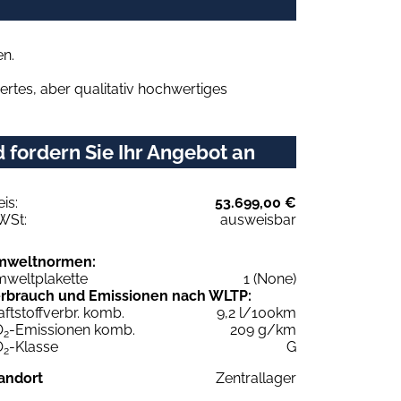
en.
rtes, aber qualitativ hochwertiges
fordern Sie Ihr Angebot an
eis:
53.699,00 €
WSt:
ausweisbar
mweltnormen:
weltplakette
1 (None)
rbrauch und Emissionen nach WLTP:
aftstoffverbr. komb.
9,2 l/100km
O
-Emissionen komb.
209 g/km
2
O
-Klasse
G
2
andort
Zentrallager