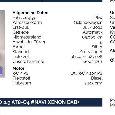
M
Allgemeine Daten:
U
Fahrzeugtyp
Pkw
Sc
Karosserieform
Geländewagen
Um
Erst-Zul.
Jul / 2020
Ve
Getriebe
Automatik
Kr
Kilometerstand
65.000 km
C
Anzahl der Türen
5
C
Farbe
Silber
St
Standort
Zentrallager
Lieferzeit
ab ca. 11.08.2026
Unsere Nummer
G0023761
Motor:
kW / PS
154 kW / 209 PS
Treibstoff
Diesel
Hubraum
2.143 cm³
Pr
O 2.9 AT8-Q4 #NAVI XENON DAB+
M