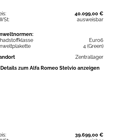
eis:
40.099,00 €
WSt:
ausweisbar
mweltnormen:
hadstoffklasse
Euro6
weltplakette
4 (Green)
andort
Zentrallager
Details zum Alfa Romeo Stelvio anzeigen
eis:
39.699,00 €