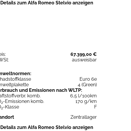
Details zum Alfa Romeo Stelvio anzeigen
eis:
67.399,00 €
WSt:
ausweisbar
mweltnormen:
hadstoffklasse
Euro 6e
weltplakette
4 (Green)
rbrauch und Emissionen nach WLTP:
aftstoffverbr. komb.
6,5 l/100km
O
-Emissionen komb.
170 g/km
2
O
-Klasse
F
2
andort
Zentrallager
Details zum Alfa Romeo Stelvio anzeigen