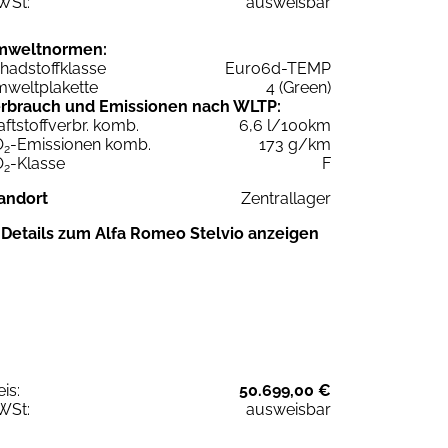
WSt:
ausweisbar
mweltnormen:
hadstoffklasse
Euro6d-TEMP
weltplakette
4 (Green)
rbrauch und Emissionen nach WLTP:
aftstoffverbr. komb.
6,6 l/100km
O
-Emissionen komb.
173 g/km
2
O
-Klasse
F
2
andort
Zentrallager
Details zum Alfa Romeo Stelvio anzeigen
eis:
50.699,00 €
WSt:
ausweisbar