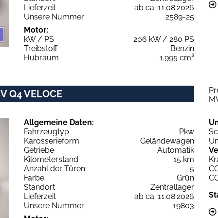
Lieferzeit
ab ca. 11.08.2026
Unsere Nummer
2589-25
Motor:
kW / PS
206 kW / 280 PS
Treibstoff
Benzin
Hubraum
1.995 cm³
Pr
16V Q4 VELOCE
M
Allgemeine Daten:
U
Fahrzeugtyp
Pkw
Sc
Karosserieform
Geländewagen
Um
Getriebe
Automatik
Ve
Kilometerstand
15 km
Kr
Anzahl der Türen
5
C
Farbe
Grün
C
Standort
Zentrallager
St
Lieferzeit
ab ca. 11.08.2026
Unsere Nummer
19803