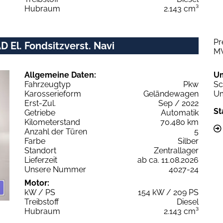
Hubraum
2.143 cm³
Pr
D El. Fondsitzverst. Navi
M
Allgemeine Daten:
U
Fahrzeugtyp
Pkw
Sc
Karosserieform
Geländewagen
Um
Erst-Zul.
Sep / 2022
St
Getriebe
Automatik
Kilometerstand
70.480 km
Anzahl der Türen
5
Farbe
Silber
Standort
Zentrallager
Lieferzeit
ab ca. 11.08.2026
Unsere Nummer
4027-24
Motor:
kW / PS
154 kW / 209 PS
Treibstoff
Diesel
Hubraum
2.143 cm³