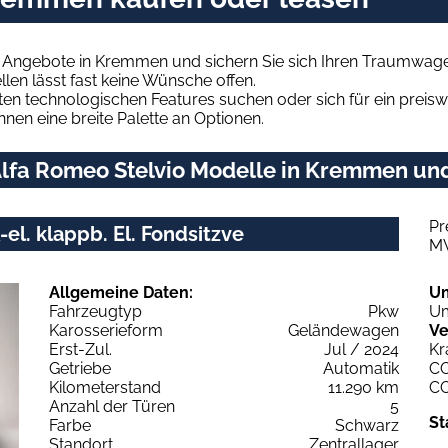
o Angebote in Kremmen und sichern Sie sich Ihren Traumwag
len lässt fast keine Wünsche offen.
en technologischen Features suchen oder sich für ein preiswe
hnen eine breite Palette an Optionen.
lfa Romeo Stelvio Modelle in Kremmen und 
Pr
el. klappb. El. Fondsitzve
M
Allgemeine Daten:
U
Fahrzeugtyp
Pkw
Um
Karosserieform
Geländewagen
Ve
Erst-Zul.
Jul / 2024
Kr
Getriebe
Automatik
C
Kilometerstand
11.290 km
C
Anzahl der Türen
5
St
Farbe
Schwarz
Standort
Zentrallager