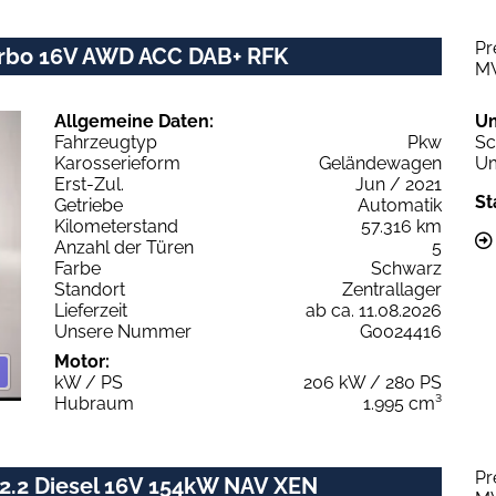
Pr
urbo 16V AWD ACC DAB+ RFK
M
Allgemeine Daten:
U
Fahrzeugtyp
Pkw
Sc
Karosserieform
Geländewagen
Um
Erst-Zul.
Jun / 2021
St
Getriebe
Automatik
Kilometerstand
57.316 km
Anzahl der Türen
5
Farbe
Schwarz
Standort
Zentrallager
Lieferzeit
ab ca. 11.08.2026
Unsere Nummer
G0024416
Motor:
kW / PS
206 kW / 280 PS
Hubraum
1.995 cm³
Pr
2.2 Diesel 16V 154kW NAV XEN