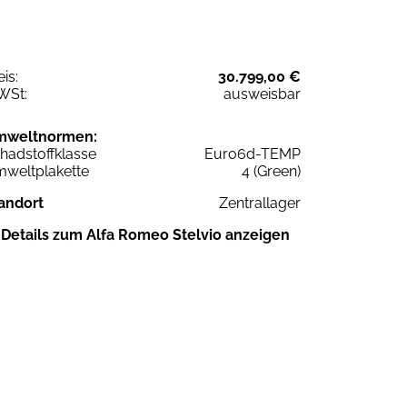
eis:
30.799,00 €
WSt:
ausweisbar
mweltnormen:
hadstoffklasse
Euro6d-TEMP
weltplakette
4 (Green)
andort
Zentrallager
Details zum Alfa Romeo Stelvio anzeigen