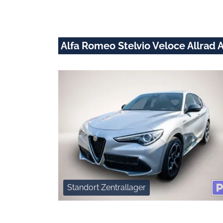
Alfa Romeo Stelvio Veloce Allrad A
Standort Zentrallager