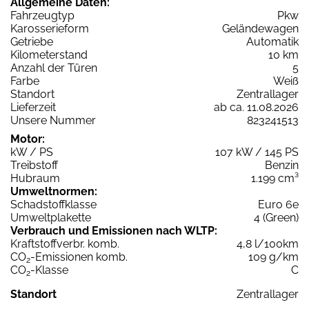
Allgemeine Daten:
Fahrzeugtyp
Pkw
Karosserieform
Geländewagen
Getriebe
Automatik
Kilometerstand
10 km
Anzahl der Türen
5
Farbe
Weiß
Standort
Zentrallager
Lieferzeit
ab ca. 11.08.2026
Unsere Nummer
823241513
Motor:
kW / PS
107 kW / 145 PS
Treibstoff
Benzin
Hubraum
1.199 cm³
Umweltnormen:
Schadstoffklasse
Euro 6e
Umweltplakette
4 (Green)
Verbrauch und Emissionen nach WLTP:
Kraftstoffverbr. komb.
4,8 l/100km
CO
-Emissionen komb.
109 g/km
2
CO
-Klasse
C
2
Standort
Zentrallager