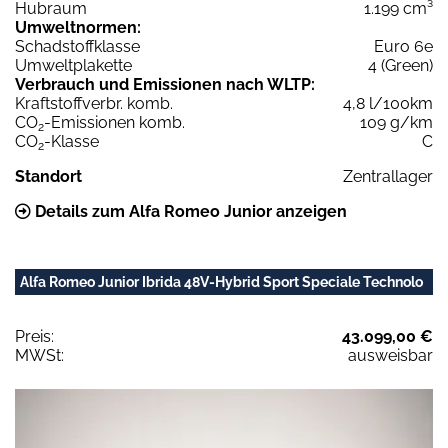
Hubraum
1.199 cm³
Umweltnormen:
Schadstoffklasse
Euro 6e
Umweltplakette
4 (Green)
Verbrauch und Emissionen nach WLTP:
Kraftstoffverbr. komb.
4,8 l/100km
CO
-Emissionen komb.
109 g/km
2
CO
-Klasse
C
2
Standort
Zentrallager
Details zum Alfa Romeo Junior anzeigen
Alfa Romeo Junior Ibrida 48V-Hybrid Sport Speciale Technolo
Preis:
43.099,00 €
MWSt:
ausweisbar