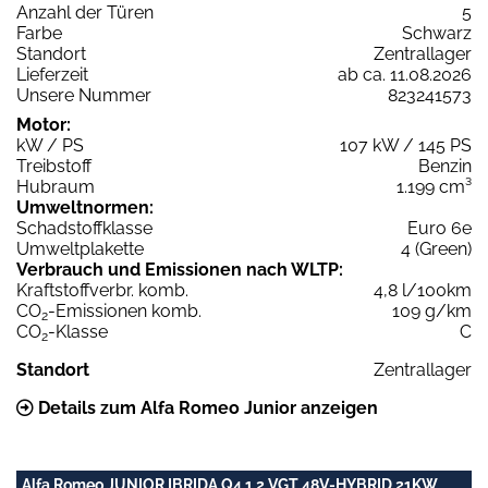
Anzahl der Türen
5
Farbe
Schwarz
Standort
Zentrallager
Lieferzeit
ab ca. 11.08.2026
Unsere Nummer
823241573
Motor:
kW / PS
107 kW / 145 PS
Treibstoff
Benzin
Hubraum
1.199 cm³
Umweltnormen:
Schadstoffklasse
Euro 6e
Umweltplakette
4 (Green)
Verbrauch und Emissionen nach WLTP:
Kraftstoffverbr. komb.
4,8 l/100km
CO
-Emissionen komb.
109 g/km
2
CO
-Klasse
C
2
Standort
Zentrallager
Details zum Alfa Romeo Junior anzeigen
Alfa Romeo JUNIOR IBRIDA Q4 1,2 VGT 48V-HYBRID 21KW