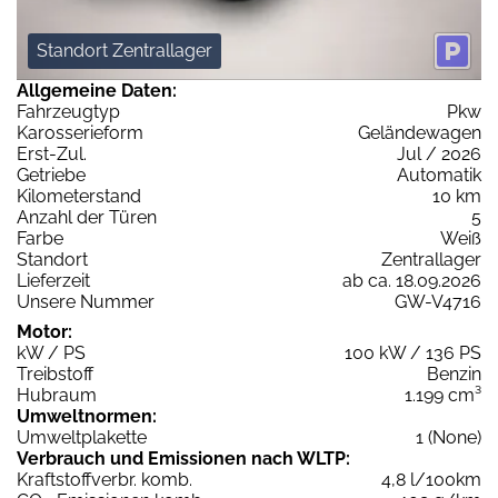
Standort Zentrallager
Allgemeine Daten:
Fahrzeugtyp
Pkw
Karosserieform
Geländewagen
Erst-Zul.
Jul / 2026
Getriebe
Automatik
Kilometerstand
10 km
Anzahl der Türen
5
Farbe
Weiß
Standort
Zentrallager
Lieferzeit
ab ca. 18.09.2026
Unsere Nummer
GW-V4716
Motor:
kW / PS
100 kW / 136 PS
Treibstoff
Benzin
Hubraum
1.199 cm³
Umweltnormen:
Umweltplakette
1 (None)
Verbrauch und Emissionen nach WLTP:
Kraftstoffverbr. komb.
4,8 l/100km