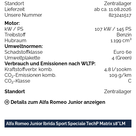
Standort
Zentrallager
Lieferzeit
ab ca. 11.08.2026
Unsere Nummer
823241517
Motor:
kW / PS
107 kW / 145 PS
Treibstoff
Benzin
Hubraum
1.199 cm³
Umweltnormen:
Schadstoffklasse
Euro 6e
Umweltplakette
4 (Green)
Verbrauch und Emissionen nach WLTP:
Kraftstoffverbr. komb.
4,8 l/100km
CO
-Emissionen komb.
109 g/km
2
CO
-Klasse
C
2
Standort
Zentrallager
Details zum Alfa Romeo Junior anzeigen
Alfa Romeo Junior Ibrida Sport Speciale TechP Matrix 18"LM