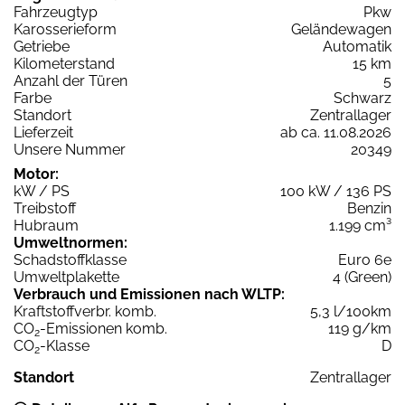
Fahrzeugtyp
Pkw
Karosserieform
Geländewagen
Getriebe
Automatik
Kilometerstand
15 km
Anzahl der Türen
5
Farbe
Schwarz
Standort
Zentrallager
Lieferzeit
ab ca. 11.08.2026
Unsere Nummer
20349
Motor:
kW / PS
100 kW / 136 PS
Treibstoff
Benzin
Hubraum
1.199 cm³
Umweltnormen:
Schadstoffklasse
Euro 6e
Umweltplakette
4 (Green)
Verbrauch und Emissionen nach WLTP:
Kraftstoffverbr. komb.
5,3 l/100km
CO
-Emissionen komb.
119 g/km
2
CO
-Klasse
D
2
Standort
Zentrallager