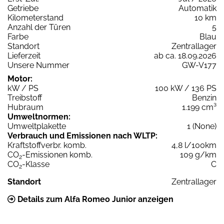
Getriebe
Automatik
Kilometerstand
10 km
Anzahl der Türen
5
Farbe
Blau
Standort
Zentrallager
Lieferzeit
ab ca. 18.09.2026
Unsere Nummer
GW-V177
Motor:
kW / PS
100 kW / 136 PS
Treibstoff
Benzin
Hubraum
1.199 cm³
Umweltnormen:
Umweltplakette
1 (None)
Verbrauch und Emissionen nach WLTP:
Kraftstoffverbr. komb.
4,8 l/100km
CO
-Emissionen komb.
109 g/km
2
CO
-Klasse
C
2
Standort
Zentrallager
Details zum Alfa Romeo Junior anzeigen