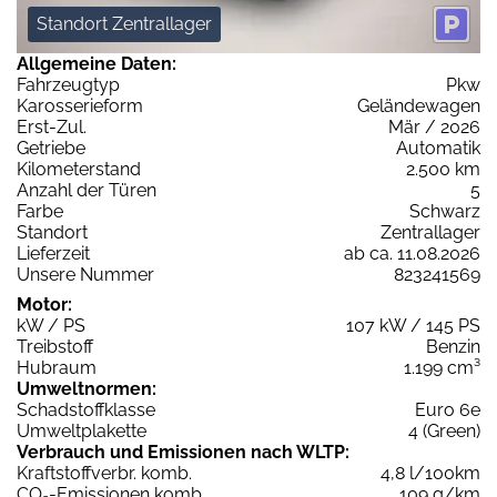
Standort Zentrallager
Allgemeine Daten:
Fahrzeugtyp
Pkw
Karosserieform
Geländewagen
Erst-Zul.
Mär / 2026
Getriebe
Automatik
Kilometerstand
2.500 km
Anzahl der Türen
5
Farbe
Schwarz
Standort
Zentrallager
Lieferzeit
ab ca. 11.08.2026
Unsere Nummer
823241569
Motor:
kW / PS
107 kW / 145 PS
Treibstoff
Benzin
Hubraum
1.199 cm³
Umweltnormen:
Schadstoffklasse
Euro 6e
Umweltplakette
4 (Green)
Verbrauch und Emissionen nach WLTP:
Kraftstoffverbr. komb.
4,8 l/100km
CO
-Emissionen komb.
109 g/km