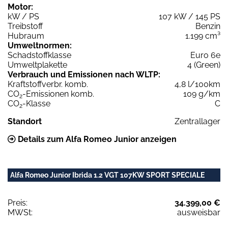
Motor:
kW / PS
107 kW / 145 PS
Treibstoff
Benzin
Hubraum
1.199 cm³
Umweltnormen:
Schadstoffklasse
Euro 6e
Umweltplakette
4 (Green)
Verbrauch und Emissionen nach WLTP:
Kraftstoffverbr. komb.
4,8 l/100km
CO
-Emissionen komb.
109 g/km
2
CO
-Klasse
C
2
Standort
Zentrallager
Details zum Alfa Romeo Junior anzeigen
Alfa Romeo Junior Ibrida 1.2 VGT 107KW SPORT SPECIALE
Preis:
34.399,00 €
MWSt:
ausweisbar