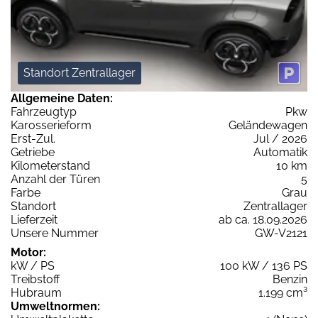
Standort Zentrallager
Allgemeine Daten:
Fahrzeugtyp
Pkw
Karosserieform
Geländewagen
Erst-Zul.
Jul / 2026
Getriebe
Automatik
Kilometerstand
10 km
Anzahl der Türen
5
Farbe
Grau
Standort
Zentrallager
Lieferzeit
ab ca. 18.09.2026
Unsere Nummer
GW-V2121
Motor:
kW / PS
100 kW / 136 PS
Treibstoff
Benzin
Hubraum
1.199 cm³
Umweltnormen: