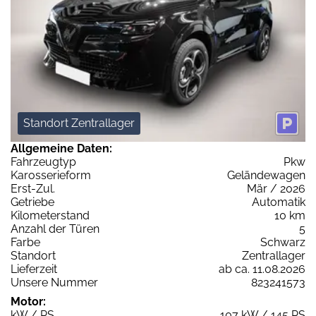
Standort Zentrallager
Allgemeine Daten:
Fahrzeugtyp
Pkw
Karosserieform
Geländewagen
Erst-Zul.
Mär / 2026
Getriebe
Automatik
Kilometerstand
10 km
Anzahl der Türen
5
Farbe
Schwarz
Standort
Zentrallager
Lieferzeit
ab ca. 11.08.2026
Unsere Nummer
823241573
Motor:
kW / PS
107 kW / 145 PS