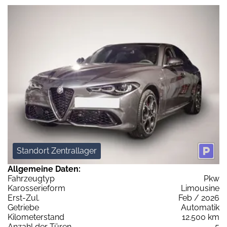
Standort Zentrallager
Allgemeine Daten:
Fahrzeugtyp
Pkw
Karosserieform
Limousine
Erst-Zul.
Feb / 2026
Getriebe
Automatik
Kilometerstand
12.500 km
Anzahl der Türen
5