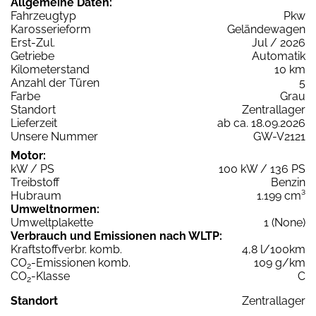
Allgemeine Daten:
Fahrzeugtyp
Pkw
Karosserieform
Geländewagen
Erst-Zul.
Jul / 2026
Getriebe
Automatik
Kilometerstand
10 km
Anzahl der Türen
5
Farbe
Grau
Standort
Zentrallager
Lieferzeit
ab ca. 18.09.2026
Unsere Nummer
GW-V2121
Motor:
kW / PS
100 kW / 136 PS
Treibstoff
Benzin
Hubraum
1.199 cm³
Umweltnormen:
Umweltplakette
1 (None)
Verbrauch und Emissionen nach WLTP:
Kraftstoffverbr. komb.
4,8 l/100km
CO
-Emissionen komb.
109 g/km
2
CO
-Klasse
C
2
Standort
Zentrallager