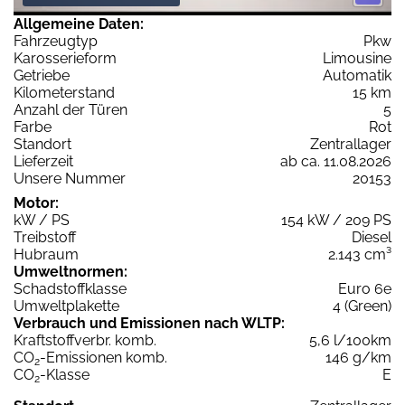
Allgemeine Daten:
Fahrzeugtyp
Pkw
Karosserieform
Limousine
Getriebe
Automatik
Kilometerstand
15 km
Anzahl der Türen
5
Farbe
Rot
Standort
Zentrallager
Lieferzeit
ab ca. 11.08.2026
Unsere Nummer
20153
Motor:
kW / PS
154 kW / 209 PS
Treibstoff
Diesel
Hubraum
2.143 cm³
Umweltnormen:
Schadstoffklasse
Euro 6e
Umweltplakette
4 (Green)
Verbrauch und Emissionen nach WLTP:
Kraftstoffverbr. komb.
5,6 l/100km
CO
-Emissionen komb.
146 g/km
2
CO
-Klasse
E
2