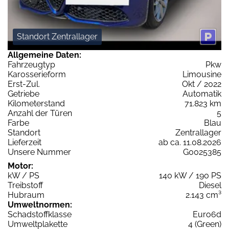
Standort Zentrallager
Allgemeine Daten:
Fahrzeugtyp
Pkw
Karosserieform
Limousine
Erst-Zul.
Okt / 2022
Getriebe
Automatik
Kilometerstand
71.823 km
Anzahl der Türen
5
Farbe
Blau
Standort
Zentrallager
Lieferzeit
ab ca. 11.08.2026
Unsere Nummer
G0025385
Motor:
kW / PS
140 kW / 190 PS
Treibstoff
Diesel
Hubraum
2.143 cm³
Umweltnormen:
Schadstoffklasse
Euro6d
Umweltplakette
4 (Green)