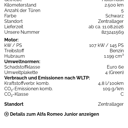
Kilometerstand
2.500 km
Anzahl der Türen
5
Farbe
Schwarz
Standort
Zentrallager
Lieferzeit
ab ca. 11.08.2026
Unsere Nummer
823241569
Motor:
kW / PS
107 kW / 145 PS
Treibstoff
Benzin
Hubraum
1.199 cm³
Umweltnormen:
Schadstoffklasse
Euro 6e
Umweltplakette
4 (Green)
Verbrauch und Emissionen nach WLTP:
Kraftstoffverbr. komb.
4,8 l/100km
CO
-Emissionen komb.
109 g/km
2
CO
-Klasse
C
2
Standort
Zentrallager
Details zum Alfa Romeo Junior anzeigen