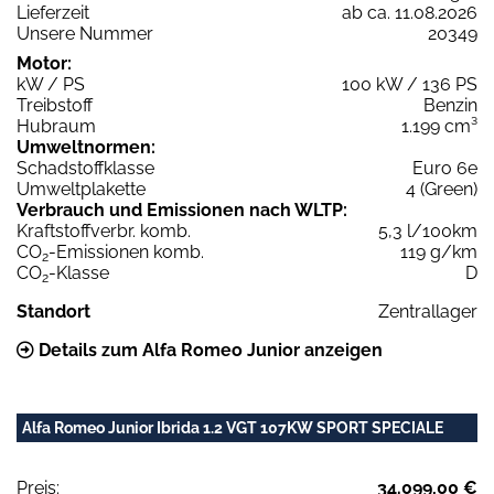
Lieferzeit
ab ca. 11.08.2026
Unsere Nummer
20349
Motor:
kW / PS
100 kW / 136 PS
Treibstoff
Benzin
Hubraum
1.199 cm³
Umweltnormen:
Schadstoffklasse
Euro 6e
Umweltplakette
4 (Green)
Verbrauch und Emissionen nach WLTP:
Kraftstoffverbr. komb.
5,3 l/100km
CO
-Emissionen komb.
119 g/km
2
CO
-Klasse
D
2
Standort
Zentrallager
Details zum Alfa Romeo Junior anzeigen
Alfa Romeo Junior Ibrida 1.2 VGT 107KW SPORT SPECIALE
Preis:
34.099,00 €