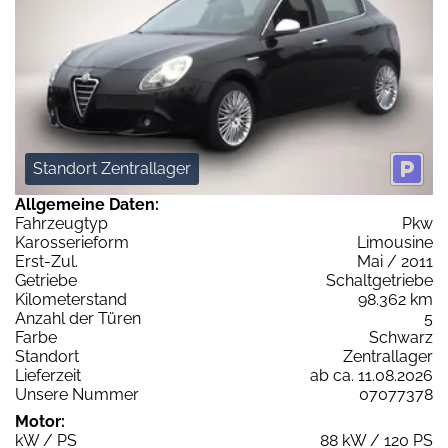
Standort Zentrallager
Allgemeine Daten:
Fahrzeugtyp
Pkw
Karosserieform
Limousine
Erst-Zul.
Mai / 2011
Getriebe
Schaltgetriebe
Kilometerstand
98.362 km
Anzahl der Türen
5
Farbe
Schwarz
Standort
Zentrallager
Lieferzeit
ab ca. 11.08.2026
Unsere Nummer
07077378
Motor:
kW / PS
88 kW / 120 PS