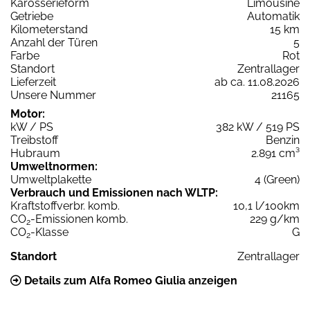
Karosserieform
Limousine
Getriebe
Automatik
Kilometerstand
15 km
Anzahl der Türen
5
Farbe
Rot
Standort
Zentrallager
Lieferzeit
ab ca. 11.08.2026
Unsere Nummer
21165
Motor:
kW / PS
382 kW / 519 PS
Treibstoff
Benzin
Hubraum
2.891 cm³
Umweltnormen:
Umweltplakette
4 (Green)
Verbrauch und Emissionen nach WLTP:
Kraftstoffverbr. komb.
10,1 l/100km
CO
-Emissionen komb.
229 g/km
2
CO
-Klasse
G
2
Standort
Zentrallager
Details zum Alfa Romeo Giulia anzeigen