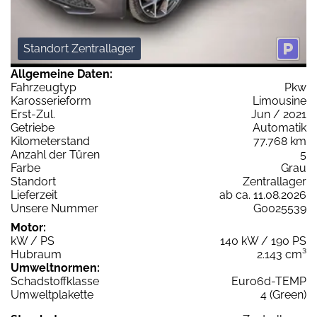
Standort Zentrallager
Allgemeine Daten:
Fahrzeugtyp
Pkw
Karosserieform
Limousine
Erst-Zul.
Jun / 2021
Getriebe
Automatik
Kilometerstand
77.768 km
Anzahl der Türen
5
Farbe
Grau
Standort
Zentrallager
Lieferzeit
ab ca. 11.08.2026
Unsere Nummer
G0025539
Motor:
kW / PS
140 kW / 190 PS
Hubraum
2.143 cm³
Umweltnormen:
Schadstoffklasse
Euro6d-TEMP
Umweltplakette
4 (Green)