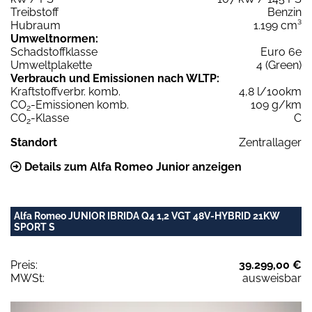
Treibstoff
Benzin
Hubraum
1.199 cm³
Umweltnormen:
Schadstoffklasse
Euro 6e
Umweltplakette
4 (Green)
Verbrauch und Emissionen nach WLTP:
Kraftstoffverbr. komb.
4,8 l/100km
CO
-Emissionen komb.
109 g/km
2
CO
-Klasse
C
2
Standort
Zentrallager
Details zum Alfa Romeo Junior anzeigen
Alfa Romeo JUNIOR IBRIDA Q4 1,2 VGT 48V-HYBRID 21KW
SPORT S
Preis:
39.299,00 €
MWSt:
ausweisbar