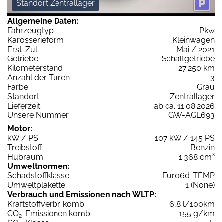
Standort Zentrallager
Allgemeine Daten:
Fahrzeugtyp
Pkw
Karosserieform
Kleinwagen
Erst-Zul.
Mai / 2021
Getriebe
Schaltgetriebe
Kilometerstand
27.250 km
Anzahl der Türen
3
Farbe
Grau
Standort
Zentrallager
Lieferzeit
ab ca. 11.08.2026
Unsere Nummer
GW-AGL693
Motor:
kW / PS
107 kW / 145 PS
Treibstoff
Benzin
Hubraum
1.368 cm³
Umweltnormen:
Schadstoffklasse
Euro6d-TEMP
Umweltplakette
1 (None)
Verbrauch und Emissionen nach WLTP:
Kraftstoffverbr. komb.
6,8 l/100km
CO
-Emissionen komb.
155 g/km
2