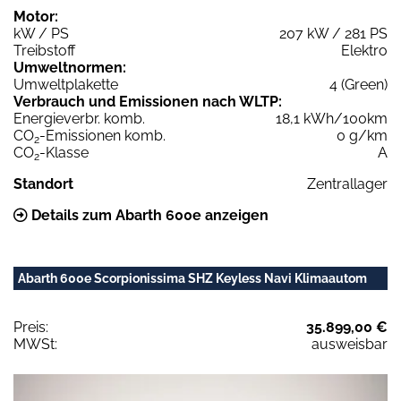
Motor:
kW / PS
207 kW / 281 PS
Treibstoff
Elektro
Umweltnormen:
Umweltplakette
4 (Green)
Verbrauch und Emissionen nach WLTP:
Energieverbr. komb.
18,1 kWh/100km
CO
-Emissionen komb.
0 g/km
2
CO
-Klasse
A
2
Standort
Zentrallager
Details zum Abarth 600e anzeigen
Abarth 600e Scorpionissima SHZ Keyless Navi Klimaautom
Preis:
35.899,00 €
MWSt:
ausweisbar