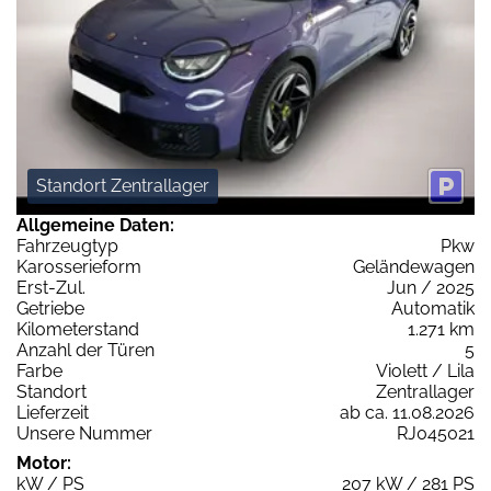
Standort Zentrallager
Allgemeine Daten:
Fahrzeugtyp
Pkw
Karosserieform
Geländewagen
Erst-Zul.
Jun / 2025
Getriebe
Automatik
Kilometerstand
1.271 km
Anzahl der Türen
5
Farbe
Violett / Lila
Standort
Zentrallager
Lieferzeit
ab ca. 11.08.2026
Unsere Nummer
RJ045021
Motor:
kW / PS
207 kW / 281 PS