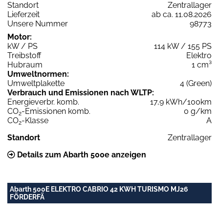
Standort
Zentrallager
Lieferzeit
ab ca. 11.08.2026
Unsere Nummer
98773
Motor:
kW / PS
114 kW / 155 PS
Treibstoff
Elektro
Hubraum
1 cm³
Umweltnormen:
Umweltplakette
4 (Green)
Verbrauch und Emissionen nach WLTP:
Energieverbr. komb.
17,9 kWh/100km
CO
-Emissionen komb.
0 g/km
2
CO
-Klasse
A
2
Standort
Zentrallager
Details zum Abarth 500e anzeigen
Abarth 500E ELEKTRO CABRIO 42 KWH TURISMO MJ26
FÖRDERFÄ