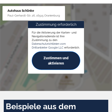
Autohaus Schlinke
Paul-Gerhardt-Str. 26, 16515 Oranienburg
Zustimmung erforderlich
Für die Aktivierung der Karten- und
Navigationsdienste ist Ihre
Zustimmung zu den
Datenschutzrichtlinien vom
Drittanbieter Google LLC
erforderlich.
Zustimmen und
aktivieren
Beispiele aus dem