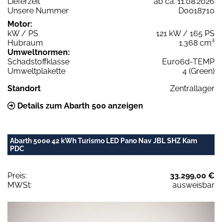
Lieferzeit
ab ca. 11.08.2026
Unsere Nummer
D0018710
Motor:
kW / PS
121 kW / 165 PS
Hubraum
1.368 cm³
Umweltnormen:
Schadstoffklasse
Euro6d-TEMP
Umweltplakette
4 (Green)
Standort
Zentrallager
Details zum Abarth 500 anzeigen
Abarth 500e 42 kWh Turismo LED Pano Nav JBL SHZ Kam
PDC
Preis:
33.299,00 €
MWSt:
ausweisbar