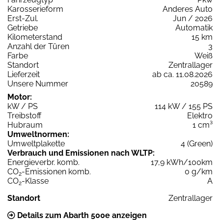
Karosserieform
Anderes Auto
Erst-Zul.
Jun / 2026
Getriebe
Automatik
Kilometerstand
15 km
Anzahl der Türen
3
Farbe
Weiß
Standort
Zentrallager
Lieferzeit
ab ca. 11.08.2026
Unsere Nummer
20589
Motor:
kW / PS
114 kW / 155 PS
Treibstoff
Elektro
Hubraum
1 cm³
Umweltnormen:
Umweltplakette
4 (Green)
Verbrauch und Emissionen nach WLTP:
Energieverbr. komb.
17,9 kWh/100km
CO
-Emissionen komb.
0 g/km
2
CO
-Klasse
A
2
Standort
Zentrallager
Details zum Abarth 500e anzeigen