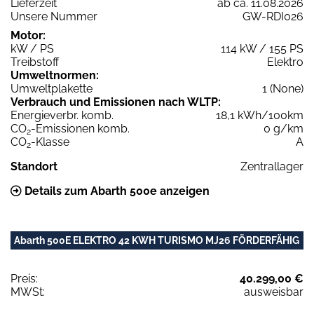
Lieferzeit
ab ca. 11.08.2026
Unsere Nummer
GW-RDI026
Motor:
kW / PS
114 kW / 155 PS
Treibstoff
Elektro
Umweltnormen:
Umweltplakette
1 (None)
Verbrauch und Emissionen nach WLTP:
Energieverbr. komb.
18,1 kWh/100km
CO
-Emissionen komb.
0 g/km
2
CO
-Klasse
A
2
Standort
Zentrallager
Details zum Abarth 500e anzeigen
Abarth 500E ELEKTRO 42 KWH TURISMO MJ26 FÖRDERFÄHIG
Preis:
40.299,00 €
MWSt:
ausweisbar