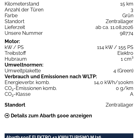
Kilometerstand
15 km
Anzahl der Türen
3
Farbe
Grün
Standort
Zentrallager
Lieferzeit
ab ca. 11.08.2026
Unsere Nummer
98774
Motor:
kW / PS
114 kW / 155 PS
Treibstoff
Elektro
Hubraum
1 cm³
Umweltnormen:
Umweltplakette
4 (Green)
Verbrauch und Emissionen nach WLTP:
Energieverbr. komb.
14,0 kWh/100km
CO
-Emissionen komb.
0 g/km
2
CO
-Klasse
A
2
Standort
Zentrallager
Details zum Abarth 500e anzeigen
Abarth 500E ELEKTRO 42 KWH TURISMO MJ26