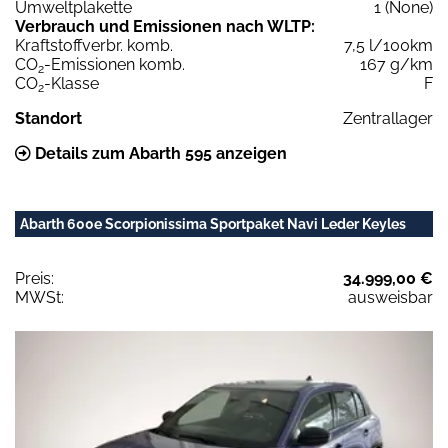
Umweltplakette
1 (None)
Verbrauch und Emissionen nach WLTP:
Kraftstoffverbr. komb.
7,5 l/100km
CO
-Emissionen komb.
167 g/km
2
CO
-Klasse
F
2
Standort
Zentrallager
Details zum Abarth 595 anzeigen
Abarth 600e Scorpionissima Sportpaket Navi Leder Keyles
Preis:
34.999,00 €
MWSt:
ausweisbar