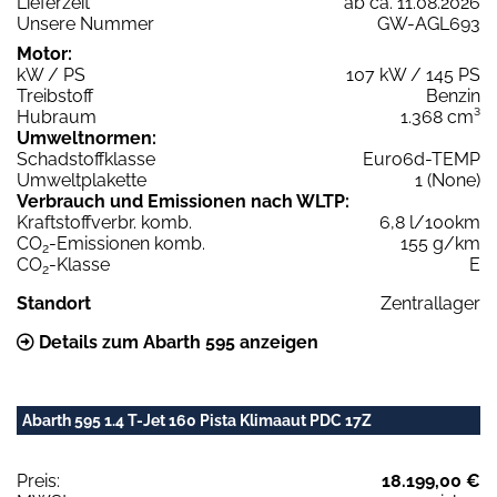
Lieferzeit
ab ca. 11.08.2026
Unsere Nummer
GW-AGL693
Motor:
kW / PS
107 kW / 145 PS
Treibstoff
Benzin
Hubraum
1.368 cm³
Umweltnormen:
Schadstoffklasse
Euro6d-TEMP
Umweltplakette
1 (None)
Verbrauch und Emissionen nach WLTP:
Kraftstoffverbr. komb.
6,8 l/100km
CO
-Emissionen komb.
155 g/km
2
CO
-Klasse
E
2
Standort
Zentrallager
Details zum Abarth 595 anzeigen
Abarth 595 1.4 T-Jet 160 Pista Klimaaut PDC 17Z
Preis:
18.199,00 €