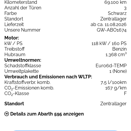
Kilometerstand
69.100 km
Anzahl der Türen
3
Farbe
Schwarz
Standort
Zentrallager
Lieferzeit
ab ca. 11.08.2026
Unsere Nummer
GW-ABO1674
Motor:
kW / PS
118 kW / 160 PS
Treibstoff
Benzin
Hubraum
1.368 cm³
Umweltnormen:
Schadstoffklasse
Euro6d-TEMP
Umweltplakette
1 (None)
Verbrauch und Emissionen nach WLTP:
Kraftstoffverbr. komb.
7,5 l/100km
CO
-Emissionen komb.
167 g/km
2
CO
-Klasse
F
2
Standort
Zentrallager
Details zum Abarth 595 anzeigen