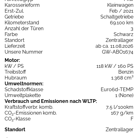
Karosserieform
Kleinwagen
Erst-Zul.
Feb / 2021
Getriebe
Schaltgetriebe
Kilometerstand
69.100 km
Anzahl der Türen
3
Farbe
Schwarz
Standort
Zentrallager
Lieferzeit
ab ca. 11.08.2026
Unsere Nummer
GW-ABO1674
Motor:
kW / PS
118 kW / 160 PS
Treibstoff
Benzin
Hubraum
1.368 cm³
Umweltnormen:
Schadstoffklasse
Euro6d-TEMP
Umweltplakette
1 (None)
Verbrauch und Emissionen nach WLTP:
Kraftstoffverbr. komb.
7,5 l/100km
CO
-Emissionen komb.
167 g/km
2
CO
-Klasse
F
2
Standort
Zentrallager