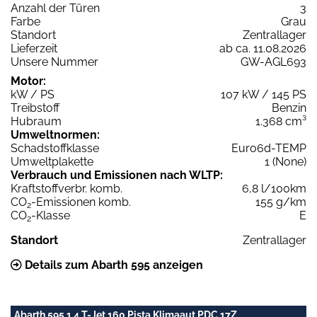
Anzahl der Türen
3
Farbe
Grau
Standort
Zentrallager
Lieferzeit
ab ca. 11.08.2026
Unsere Nummer
GW-AGL693
Motor:
kW / PS
107 kW / 145 PS
Treibstoff
Benzin
Hubraum
1.368 cm³
Umweltnormen:
Schadstoffklasse
Euro6d-TEMP
Umweltplakette
1 (None)
Verbrauch und Emissionen nach WLTP:
Kraftstoffverbr. komb.
6,8 l/100km
CO
-Emissionen komb.
155 g/km
2
CO
-Klasse
E
2
Standort
Zentrallager
Details zum Abarth 595 anzeigen
Abarth 595 1.4 T-Jet 160 Pista Klimaaut PDC 17Z