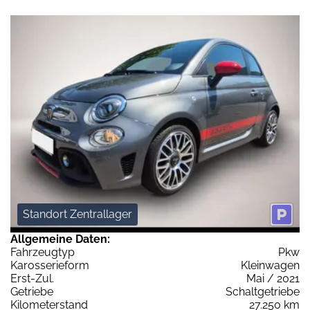
Standort Zentrallager
Allgemeine Daten:
Fahrzeugtyp
Pkw
Karosserieform
Kleinwagen
Erst-Zul.
Mai / 2021
Getriebe
Schaltgetriebe
Kilometerstand
27.250 km