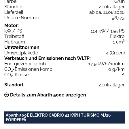
Farbe
Grün
Standort
Zentrallager
Lieferzeit
ab ca. 11.08.2026
Unsere Nummer
98773
Motor:
kW / PS
114 kW / 155 PS
Treibstoff
Elektro
Hubraum
1 cm³
Umweltnormen:
Umweltplakette
4 (Green)
Verbrauch und Emissionen nach WLTP:
Energieverbr. komb.
17,9 kWh/100km
CO
-Emissionen komb.
0 g/km
2
CO
-Klasse
A
2
Standort
Zentrallager
Details zum Abarth 500e anzeigen
Abarth 500E ELEKTRO CABRIO 42 KWH TURISMO MJ26
FÖRDERFÄ