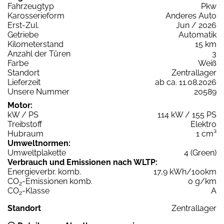
Fahrzeugtyp
Pkw
Karosserieform
Anderes Auto
Erst-Zul.
Jun / 2026
Getriebe
Automatik
Kilometerstand
15 km
Anzahl der Türen
3
Farbe
Weiß
Standort
Zentrallager
Lieferzeit
ab ca. 11.08.2026
Unsere Nummer
20589
Motor:
kW / PS
114 kW / 155 PS
Treibstoff
Elektro
Hubraum
1 cm³
Umweltnormen:
Umweltplakette
4 (Green)
Verbrauch und Emissionen nach WLTP:
Energieverbr. komb.
17,9 kWh/100km
CO
-Emissionen komb.
0 g/km
2
CO
-Klasse
A
2
Standort
Zentrallager