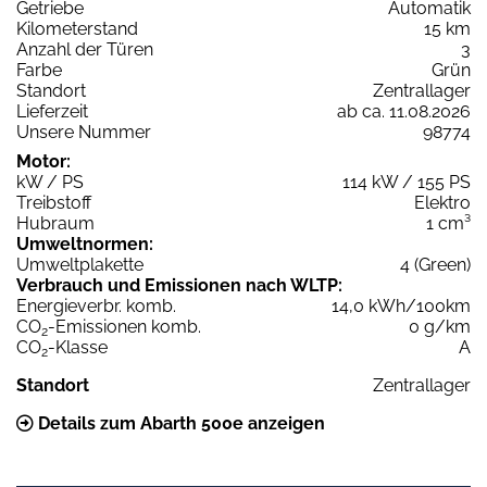
Getriebe
Automatik
Kilometerstand
15 km
Anzahl der Türen
3
Farbe
Grün
Standort
Zentrallager
Lieferzeit
ab ca. 11.08.2026
Unsere Nummer
98774
Motor:
kW / PS
114 kW / 155 PS
Treibstoff
Elektro
Hubraum
1 cm³
Umweltnormen:
Umweltplakette
4 (Green)
Verbrauch und Emissionen nach WLTP:
Energieverbr. komb.
14,0 kWh/100km
CO
-Emissionen komb.
0 g/km
2
CO
-Klasse
A
2
Standort
Zentrallager
Details zum Abarth 500e anzeigen