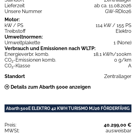
Lieferzeit
ab ca. 11.08.2026
Unsere Nummer
GW-RDI026
Motor:
kW / PS
114 kW / 155 PS
Treibstoff
Elektro
Umweltnormen:
Umweltplakette
1 (None)
Verbrauch und Emissionen nach WLTP:
Energieverbr. komb.
18,1 kWh/100km
CO
-Emissionen komb.
0 g/km
2
CO
-Klasse
A
2
Standort
Zentrallager
Details zum Abarth 500e anzeigen
Abarth 500E ELEKTRO 42 KWH TURISMO MJ26 FÖRDERFÄHIG
Preis:
40.299,00 €
MWSt:
ausweisbar