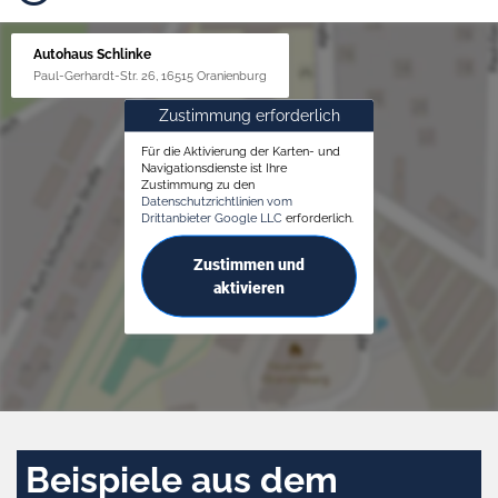
Autohaus Schlinke
Paul-Gerhardt-Str. 26, 16515 Oranienburg
Zustimmung erforderlich
Für die Aktivierung der Karten- und
Navigationsdienste ist Ihre
Zustimmung zu den
Datenschutzrichtlinien vom
Drittanbieter Google LLC
erforderlich.
Zustimmen und
aktivieren
Beispiele aus dem