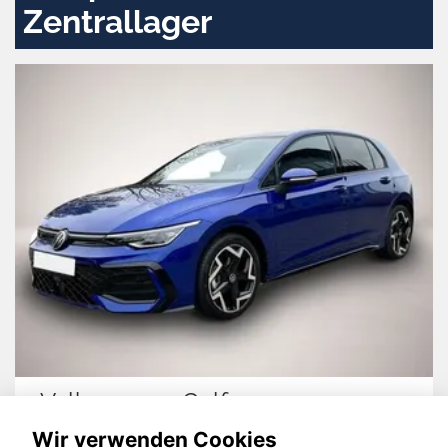
Zentrallager
swagen Golf
Skoda O
Wir verwenden Cookies