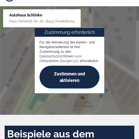
Autohaus Schlinke
Paul-Gerhardt-Str. 26, 16515 Oranienburg
Zustimmung erforderlich
Für die Aktivierung der Karten- und
Navigationsdienste ist Ihre
Zustimmung zu den
Datenschutzrichtlinien vom
Drittanbieter Google LLC
erforderlich.
Zustimmen und
aktivieren
Beispiele aus dem