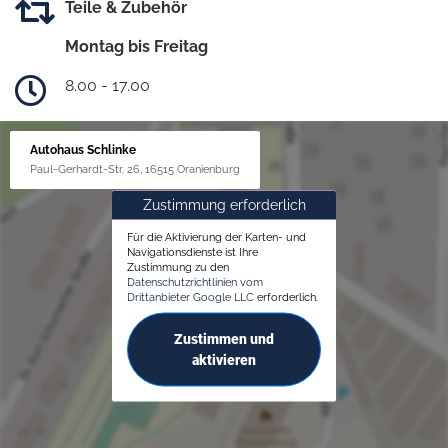
Teile & Zubehör
Montag bis Freitag
8.00 - 17.00
Autohaus Schlinke
Paul-Gerhardt-Str. 26, 16515 Oranienburg
Zustimmung erforderlich
Für die Aktivierung der Karten- und
Navigationsdienste ist Ihre
Zustimmung zu den
Datenschutzrichtlinien vom
Drittanbieter Google LLC
erforderlich.
Zustimmen und
aktivieren