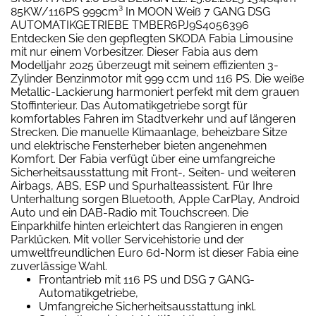
85KW/116PS 999cm³ In MOON Weiß 7 GANG DSG
AUTOMATIKGETRIEBE TMBER6PJ9S4056396
Entdecken Sie den gepflegten SKODA Fabia Limousine
mit nur einem Vorbesitzer. Dieser Fabia aus dem
Modelljahr 2025 überzeugt mit seinem effizienten 3-
Zylinder Benzinmotor mit 999 ccm und 116 PS. Die weiße
Metallic-Lackierung harmoniert perfekt mit dem grauen
Stoffinterieur. Das Automatikgetriebe sorgt für
komfortables Fahren im Stadtverkehr und auf längeren
Strecken. Die manuelle Klimaanlage, beheizbare Sitze
und elektrische Fensterheber bieten angenehmen
Komfort. Der Fabia verfügt über eine umfangreiche
Sicherheitsausstattung mit Front-, Seiten- und weiteren
Airbags, ABS, ESP und Spurhalteassistent. Für Ihre
Unterhaltung sorgen Bluetooth, Apple CarPlay, Android
Auto und ein DAB-Radio mit Touchscreen. Die
Einparkhilfe hinten erleichtert das Rangieren in engen
Parklücken. Mit voller Servicehistorie und der
umweltfreundlichen Euro 6d-Norm ist dieser Fabia eine
zuverlässige Wahl.
Frontantrieb mit 116 PS und DSG 7 GANG-
Automatikgetriebe,
Umfangreiche Sicherheitsausstattung inkl.