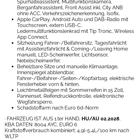
Spurhalteassistent, Multifunktionskamera,
Berganfahrassistent, Front Assist inkl. City ANB
ohne ACC, Verkehrszeichenerkennung, Isofix,
Apple CarPlay, Android Auto und DAB-Radio mit
Touchscreen, extern USB-C,
Ledermultifunktionslenkrad mit Tip Tronic, Wireless
App Connect,
Sitzheizung Fahrer-/Beifahrersitz, Tagesfahrlicht
mit Assistenzfahrlicht & Coming-/Leaving Home
manuell, LED-Scheinwerfer, Lichtsensor,
Nebelscheinwerfer,
Beheizbare Sitze und manuelle Klimaanlage,
Innenspiegel abblendbar,
Fahrer-/Beifahrer-/Seiten-/Kopfairbag, elektrische
Fensterheber vorn & hinten,
Leichtmetallfelgen mit Sommerreifen in 15 Zoll,
Pannenset, Reifendruckkontrolle, elektronische
Wegfahrsperre,
Schadstoffarm nach Euro 6d-Norm
· FAHRZEUG IST AUS 1.ter HAND,
HU/AU 02.2028
,
KBA DATEN: 8004 AYC, EURO 6
Kraftstoffverbrauch kombiniert: 4,9l-5,4L/100 km nach
WLTP