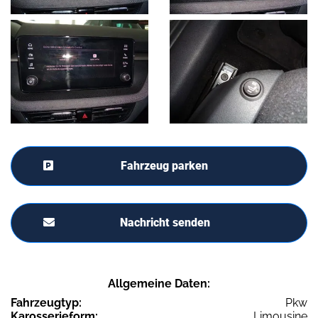
Fahrzeug parken
Nachricht senden
Allgemeine Daten:
Fahrzeugtyp:
Pkw
Karosserieform:
Limousine