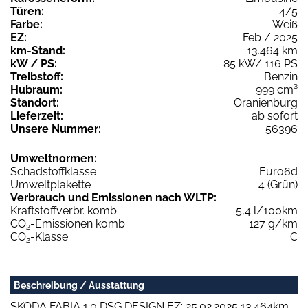
Türen:
4/5
Farbe:
Weiß
EZ:
Feb / 2025
km-Stand:
13.464 km
kW / PS:
85 kW/ 116 PS
Treibstoff:
Benzin
Hubraum:
999 cm³
Standort:
Oranienburg
Lieferzeit:
ab sofort
Unsere Nummer:
56396
Umweltnormen:
Schadstoffklasse
Euro6d
Umweltplakette
4 (Grün)
Verbrauch und Emissionen nach WLTP:
Kraftstoffverbr. komb.
5,4 l/100km
CO
-Emissionen komb.
127 g/km
2
CO
-Klasse
C
2
Beschreibung / Ausstattung
SKODA FABIA 1.0 DSG DESIGN EZ: 25.02.2025 13.464km