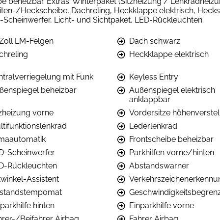
e beheizbar. Extras: Winterpaket (Sitzheizung / Lenkradheiz
en-/Heckscheibe, Dachreling, Heckklappe elektrisch, Hecksch
-Scheinwerfer, Licht- und Sichtpaket, LED-Rückleuchten.
 Zoll LM-Felgen
Dach schwarz
chreling
Heckklappe elektrisch
ntralverriegelung mit Funk
Keyless Entry
ßenspiegel beheizbar
Außenspiegel elektrisch
anklappbar
tzheizung vorne
Vordersitze höhenverstel
ltifunktionslenkrad
Lederlenkrad
imaautomatik
Frontscheibe beheizbar
D-Scheinwerfer
Parkhilfen vorne/hinten
D-Rückleuchten
Abstandswarner
twinkel-Assistent
Verkehrszeichenerkennu
standstempomat
Geschwindigkeitsbegren
parkhilfe hinten
Einparkhilfe vorne
hrer-/Beifahrer Airbag
Fahrer Airbag