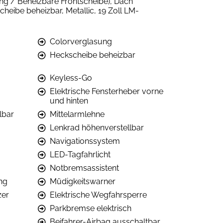
ung / Beheizbare Frontscheibe), Dach
eibe beheizbar, Metallic, 19 Zoll LM-
Colorverglasung
Heckscheibe beheizbar
Keyless-Go
Elektrische Fensterheber vorne
und hinten
lbar
Mittelarmlehne
Lenkrad höhenverstellbar
Navigationssystem
LED-Tagfahrlicht
Notbremsassistent
ng
Müdigkeitswarner
zer
Elektrische Wegfahrsperre
Parkbremse elektrisch
Beifahrer-Airbag ausschaltbar