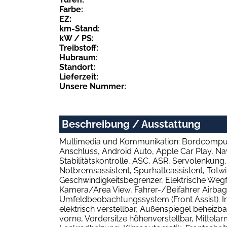
Farbe:
EZ:
km-Stand:
kW / PS:
Treibstoff:
Hubraum:
Standort:
Lieferzeit:
Unsere Nummer:
Beschreibung / Ausstattung
Multimedia und Kommunikation: Bordcomputer,
Anschluss, Android Auto, Apple Car Play, Na
Stabilitätskontrolle, ASC, ASR, Servolenkun
Notbremsassistent, Spurhalteassistent, Tot
Geschwindigkeitsbegrenzer, Elektrische Wegfa
Kamera/Area View, Fahrer-/Beifahrer Airbag, 
Umfeldbeobachtungssystem (Front Assist). In
elektrisch verstellbar, Außenspiegel beheizba
vorne, Vordersitze höhenverstellbar, Mittelar