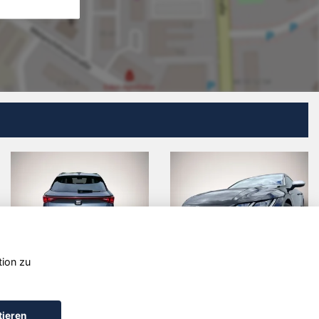
tion zu
Toyota
Volkswagen
Urban
Caddy
Cruiser
tieren