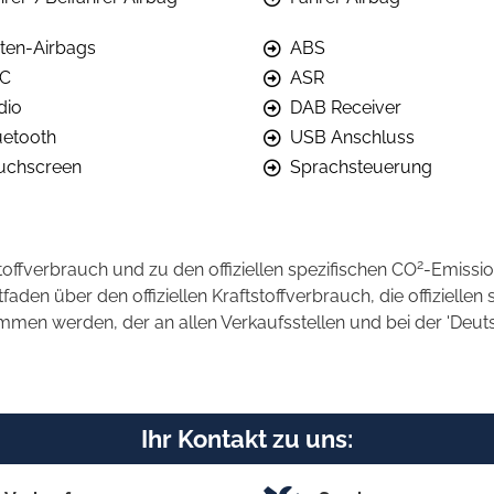
iten-Airbags
ABS
C
ASR
dio
DAB Receiver
uetooth
USB Anschluss
uchscreen
Sprachsteuerung
2
stoffverbrauch und zu den offiziellen spezifischen CO
-Emissi
en über den offiziellen Kraftstoffverbrauch, die offiziellen 
ommen werden, der an allen Verkaufsstellen und bei der 'D
Ihr Kontakt zu uns: