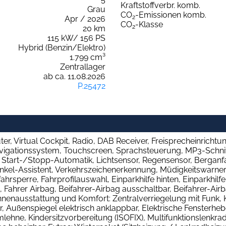
Kraftstoffverbr. komb.
Grau
CO
-Emissionen komb.
2
Apr / 2026
CO
-Klasse
2
20 km
115 kW/ 156 PS
Hybrid (Benzin/Elektro)
1.799 cm³
Zentrallager
ab ca. 11.08.2026
P.25472
 Virtual Cockpit, Radio, DAB Receiver, Freisprecheinrichtun
vigationssystem, Touchscreen, Sprachsteuerung, MP3-Schnitts
g, Start-/Stopp-Automatik, Lichtsensor, Regensensor, Berganf
winkel-Assistent, Verkehrszeichenerkennung, Müdigkeitswarn
hrsperre, Fahrprofilauswahl, Einparkhilfe hinten, Einparkhilf
Fahrer Airbag, Beifahrer-Airbag ausschaltbar, Beifahrer-Airb
nenausstattung und Komfort: Zentralverriegelung mit Funk, 
r, Außenspiegel elektrisch anklappbar, Elektrische Fensterhebe
mlehne, Kindersitzvorbereitung (ISOFIX), Multifunktionslenkra