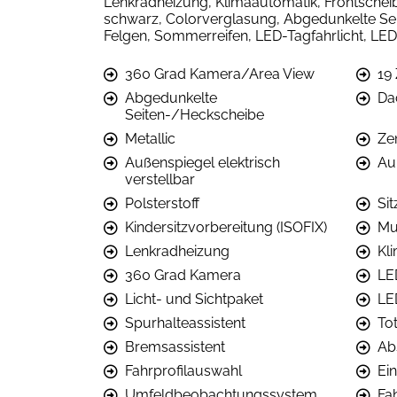
Lenkradheizung, Klimaautomatik, Frontscheib
schwarz, Colorverglasung, Abgedunkelte Seit
Felgen, Sommerreifen, LED-Tagfahrlicht, LED
360 Grad Kamera/Area View
19
Abgedunkelte
Da
Seiten-/Heckscheibe
Metallic
Ze
Außenspiegel elektrisch
Au
verstellbar
Polsterstoff
Si
Kindersitzvorbereitung (ISOFIX)
Mu
Lenkradheizung
Kl
360 Grad Kamera
LE
Licht- und Sichtpaket
LE
Spurhalteassistent
To
Bremsassistent
Ab
Fahrprofilauswahl
Ein
Umfeldbeobachtungssystem
Fa