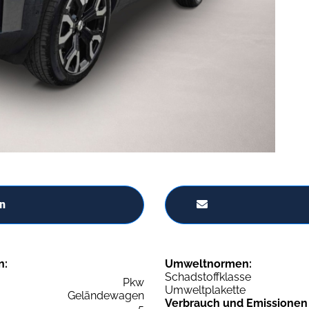
n
n:
Umweltnormen:
Schadstoffklasse
Pkw
Umweltplakette
Geländewagen
Verbrauch und Emissionen
5