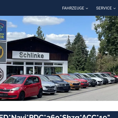
FAHRZEUGE
SERVICE
LED*Navi*PDC*360*Shzg*ACC*19"