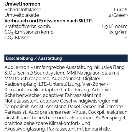
Umweltnormen:
Schadstoffklasse
Euro6
Umweltplakette
4 (Green)
Verbrauch und Emissionen nach WLTP:
Kraftstoffverbr. komb.
1,9 l/100km
CO
-Emissionen komb.
43 g/km
2
CO
-Klasse
B
2
Beschreibung / Ausstattung
Audi e-tron – umfangreiche Ausstattung inklusive Bang
& Olufsen 3D Soundsystem, MMI Navigation plus mit
MMI touch response, Audi connect, Digitaler
Radioempfang, LTE-Unterstützung, Vier-Zonen-
Klimaautomatik, adaptive Luftfederung, Adaptive
Scheibenwischer, adaptiver Fahrassistent mit
Notfallassistent, adaptive Geschwindigkeitsregler mit
Tempolimit-Assist, Assistenz-Paket Parken mit Remote
Parkassist, Audi pre sense rear, Virtual Cockpit, elektrisch
einstellbare, beheizbare und anklappbare Außenspiegel,
drahtlos beheizbare Klimakomfort- und
Akustikverglasung, Parkassistent mit Einparkhilfe,