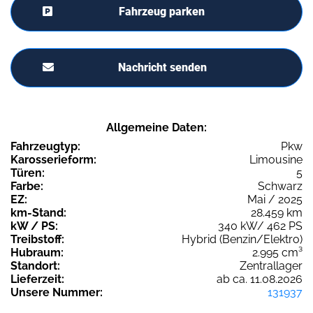
Fahrzeug parken
Nachricht senden
Allgemeine Daten:
Fahrzeugtyp:
Pkw
Karosserieform:
Limousine
Türen:
5
Farbe:
Schwarz
EZ:
Mai / 2025
km-Stand:
28.459 km
kW / PS:
340 kW/ 462 PS
Treibstoff:
Hybrid (Benzin/Elektro)
Hubraum:
2.995 cm³
Standort:
Zentrallager
Lieferzeit:
ab ca. 11.08.2026
Unsere Nummer:
131937