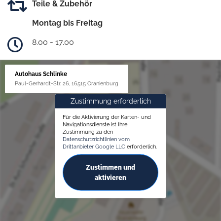
Teile & Zubehör
Montag bis Freitag
8.00 - 17.00
Autohaus Schlinke
Paul-Gerhardt-Str. 26, 16515 Oranienburg
Zustimmung erforderlich
Für die Aktivierung der Karten- und
Navigationsdienste ist Ihre
Zustimmung zu den
Datenschutzrichtlinien vom
Drittanbieter Google LLC
erforderlich.
Zustimmen und
aktivieren