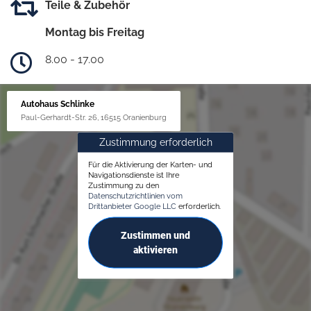
Teile & Zubehör
Montag bis Freitag
8.00 - 17.00
Autohaus Schlinke
Paul-Gerhardt-Str. 26, 16515 Oranienburg
Zustimmung erforderlich
Für die Aktivierung der Karten- und
Navigationsdienste ist Ihre
Zustimmung zu den
Datenschutzrichtlinien vom
Drittanbieter Google LLC
erforderlich.
Zustimmen und
aktivieren