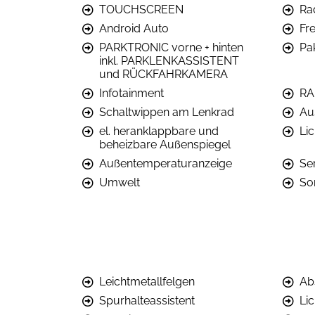
TOUCHSCREEN
Ra
Android Auto
Fr
PARKTRONIC vorne + hinten
Pa
inkl. PARKLENKASSISTENT
und RÜCKFAHRKAMERA
Infotainment
RA
Schaltwippen am Lenkrad
Au
el. heranklappbare und
Lic
beheizbare Außenspiegel
Außentemperaturanzeige
Se
Umwelt
So
Leichtmetallfelgen
Ab
Spurhalteassistent
Li