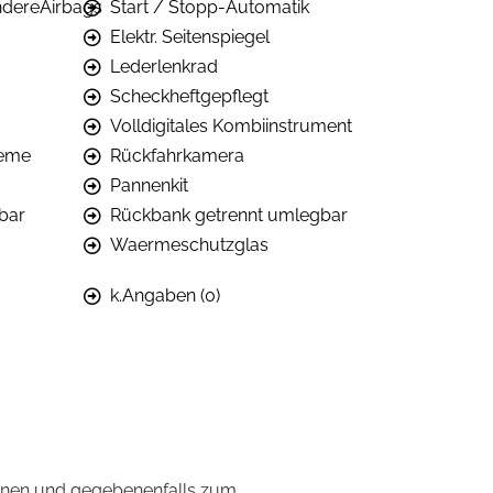
dereAirbags
Start / Stopp-Automatik
Elektr. Seitenspiegel
Lederlenkrad
Scheckheftgepflegt
Volldigitales Kombiinstrument
teme
Rückfahrkamera
Pannenkit
bar
Rückbank getrennt umlegbar
Waermeschutzglas
k.Angaben (0)
onen und gegebenenfalls zum