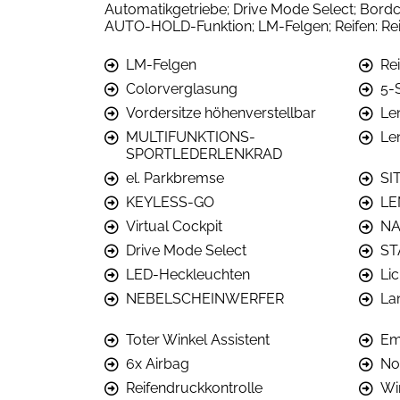
Automatikgetriebe; Drive Mode Select; Bord
AUTO-HOLD-Funktion; LM-Felgen; Reifen: R
LM-Felgen
Re
Colorverglasung
5-S
Vordersitze höhenverstellbar
Le
MULTIFUNKTIONS-
Le
SPORTLEDERLENKRAD
el. Parkbremse
SI
KEYLESS-GO
LE
Virtual Cockpit
NA
Drive Mode Select
ST
LED-Heckleuchten
Li
NEBELSCHEINWERFER
Lan
Toter Winkel Assistent
Em
6x Airbag
No
Reifendruckkontrolle
Wi