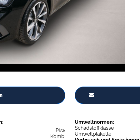
n
n:
Umweltnormen:
Schadstoffklasse
Pkw
Umweltplakette
Kombi
Verbrauch und Emissionen