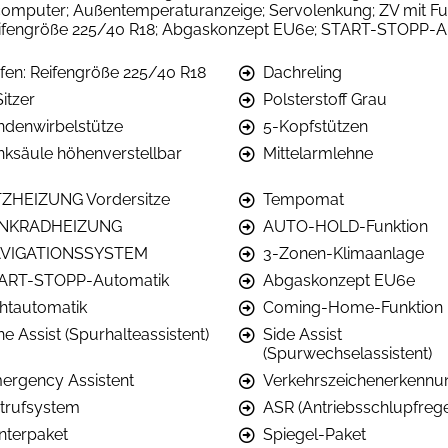
computer; Außentemperaturanzeige; Servolenkung; ZV mit Fun
eifengröße 225/40 R18; Abgaskonzept EU6e; START-STOPP-A
ifen: Reifengröße 225/40 R18
Dachreling
itzer
Polsterstoff Grau
ndenwirbelstütze
5-Kopfstützen
nksäule höhenverstellbar
Mittelarmlehne
TZHEIZUNG Vordersitze
Tempomat
NKRADHEIZUNG
AUTO-HOLD-Funktion
VIGATIONSSYSTEM
3-Zonen-Klimaanlage
ART-STOPP-Automatik
Abgaskonzept EU6e
chtautomatik
Coming-Home-Funktion
e Assist (Spurhalteassistent)
Side Assist
(Spurwechselassistent)
ergency Assistent
Verkehrszeichenerkennu
trufsystem
ASR (Antriebsschlupfreg
nterpaket
Spiegel-Paket