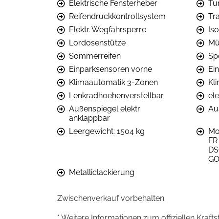
Elektrische Fensterheber
Tu
Reifendruckkontrollsystem
Tr
Elektr. Wegfahrsperre
Iso
Lordosenstütze
Mü
Sommerreifen
Sp
Einparksensoren vorne
Ei
Klimaautomatik 3-Zonen
Kl
Lenkradhoehenverstellbar
el
Außenspiegel elektr.
Au
anklappbar
Leergewicht: 1504 kg
Mod
FR 
DS
GO
Metalliclackierung
Zwischenverkauf vorbehalten.
* Weitere Informationen zum offiziellen Kraft