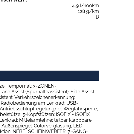
4,9 l/100km
128 g/km
D
tze; Tempomat; 3-ZONEN-
ssist (Spurhalteassistent); Side Assist
istent; Verkehrszeichenerkennung;
 Radiobedienung am Lenkrad; USB-
(Antriebsschlupfregelung); el. Wegfahrsperre;
rbelstütze; 5-Kopfstützen; ISOFIX + ISOFIX
krad; Mittelarmlehne; teilbar klappbare
e Außenspiegel; Colorverglasung; LED-
unktion; NEBELSCHEINWERFER; 7-GANG-