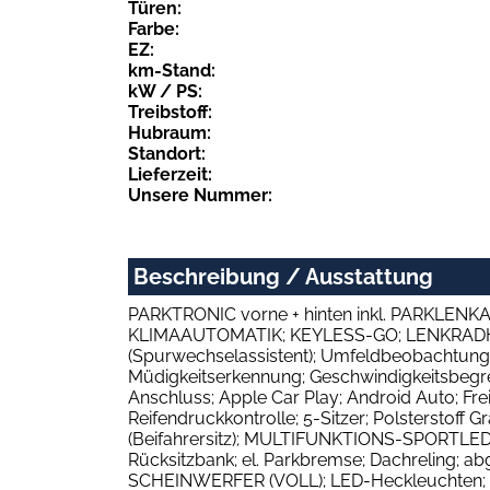
Türen:
Farbe:
EZ:
km-Stand:
kW / PS:
Treibstoff:
Hubraum:
Standort:
Lieferzeit:
Unsere Nummer:
Beschreibung / Ausstattung
PARKTRONIC vorne + hinten inkl. PARKLE
KLIMAAUTOMATIK; KEYLESS-GO; LENKRADHEIZU
(Spurwechselassistent); Umfeldbeobachtungss
Müdigkeitserkennung; Geschwindigkeitsbe
Anschluss; Apple Car Play; Android Auto; Fre
Reifendruckkontrolle; 5-Sitzer; Polsterstoff 
(Beifahrersitz); MULTIFUNKTIONS-SPORTLEDE
Rücksitzbank; el. Parkbremse; Dachreling; a
SCHEINWERFER (VOLL); LED-Heckleuchten;