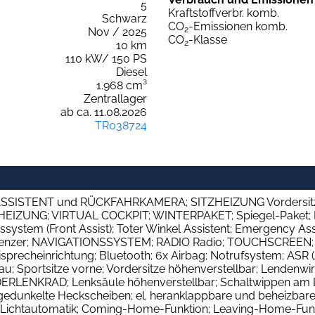
5
Kraftstoffverbr. komb.
Schwarz
CO
-Emissionen komb.
2
Nov / 2025
CO
-Klasse
2
10 km
110 kW/ 150 PS
Diesel
1.968 cm³
Zentrallager
ab ca. 11.08.2026
TR038724
NKASSISTENT und RÜCKFAHRKAMERA; SITZHEIZUNG Vordersi
NG; VIRTUAL COCKPIT; WINTERPAKET; Spiegel-Paket; Lane A
ystem (Front Assist); Toter Winkel Assistent; Emergency Ass
grenzer; NAVIGATIONSSYSTEM; RADIO Radio; TOUCHSCREEN;
isprecheinrichtung; Bluetooth; 6x Airbag; Notrufsystem; ASR 
Grau; Sportsitze vorne; Vordersitze höhenverstellbar; Lendenwi
RLENKRAD; Lenksäule höhenverstellbar; Schaltwippen am Len
bgedunkelte Heckscheiben; el. heranklappbare und beheizbar
 Lichtautomatik; Coming-Home-Funktion; Leaving-Home-F