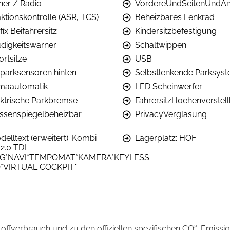
ner / Radio
VordereUndSeitenUndAn
aktionskontrolle (ASR, TCS)
Beheizbares Lenkrad
fix Beifahrersitz
Kindersitzbefestigung
digkeitswarner
Schaltwippen
ortsitze
USB
nparksensoren hinten
Selbstlenkende Parksys
imaautomatik
LED Scheinwerfer
ektrische Parkbremse
FahrersitzHoehenverstell
ssenspiegelbeheizbar
PrivacyVerglasung
elltext (erweitert): Kombi
Lagerplatz: HOF
2.0 TDI
G*NAVI*TEMPOMAT*KAMERA*KEYLESS-
*VIRTUAL COCKPIT*
2
stoffverbrauch und zu den offiziellen spezifischen CO
-Emissi