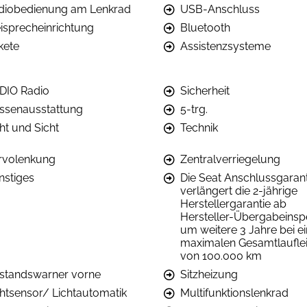
diobedienung am Lenkrad
USB-Anschluss
eisprecheinrichtung
Bluetooth
kete
Assistenzsysteme
DIO Radio
Sicherheit
ssenausstattung
5-trg.
ht und Sicht
Technik
rvolenkung
Zentralverriegelung
nstiges
Die Seat Anschlussgarant
verlängert die 2-jährige
Herstellergarantie ab
Hersteller-Übergabeinsp
um weitere 3 Jahre bei ei
maximalen Gesamtlaufle
von 100.000 km
standswarner vorne
Sitzheizung
chtsensor/ Lichtautomatik
Multifunktionslenkrad