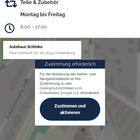
Teile & Zubehör
Montag bis Freitag
8.00 - 17.00
Autohaus Schlinke
Paul-Gerhardt-Str. 26, 16515 Oranienburg
Zustimmung erforderlich
Für die Aktivierung der Karten- und
Navigationsdienste ist Ihre
Zustimmung zu den
Datenschutzrichtlinien vom
Drittanbieter Google LLC
erforderlich.
Zustimmen und
aktivieren