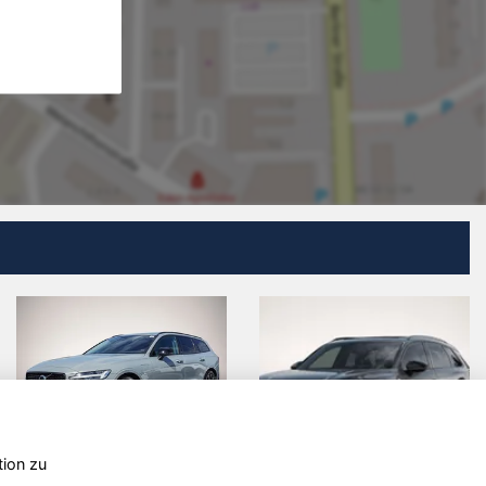
tion zu
Opel Corsa
Seat Leon