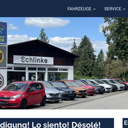
FAHRZEUGE
SERVICE
E
digung! Lo siento! Désolé!