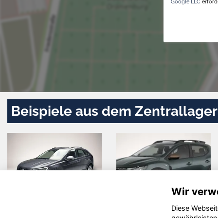
Google LLC
erforde
Beispiele aus dem Zentrallager
Wir verw
Diese Webseit
Cupra Leon
Nissan
gewährleisten