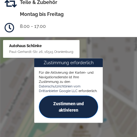
Teile & Zubehör
Montag bis Freitag
8.00 - 17.00
Autohaus Schlinke
Paul-Gerhardt-Str. 26, 16515 Oranienburg
Zustimmung erforderlich
Für die Aktivierung der Karten- und
Navigationsdienste ist Ihre
Zustimmung zu den
Datenschutzrichtlinien vom
Drittanbieter Google LLC
erforderlich.
Zustimmen und
aktivieren