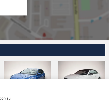
tion zu
agen
Skoda
Renault Cli
Superb