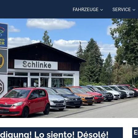
FAHRZEUGE
SERVICE
E
digung! Lo siento! Désolé!