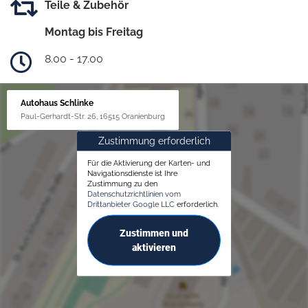
Teile & Zubehör
Montag bis Freitag
8.00 - 17.00
Autohaus Schlinke
Paul-Gerhardt-Str. 26, 16515 Oranienburg
Zustimmung erforderlich
Für die Aktivierung der Karten- und
Navigationsdienste ist Ihre
Zustimmung zu den
Datenschutzrichtlinien vom
Drittanbieter Google LLC
erforderlich.
Zustimmen und
aktivieren