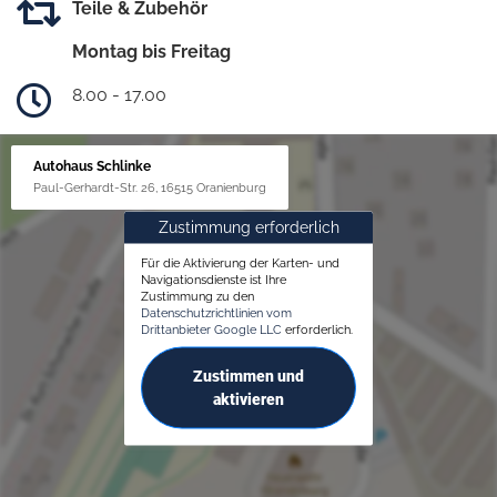
Teile & Zubehör
Montag bis Freitag
8.00 - 17.00
Autohaus Schlinke
Paul-Gerhardt-Str. 26, 16515 Oranienburg
Zustimmung erforderlich
Für die Aktivierung der Karten- und
Navigationsdienste ist Ihre
Zustimmung zu den
Datenschutzrichtlinien vom
Drittanbieter Google LLC
erforderlich.
Zustimmen und
aktivieren