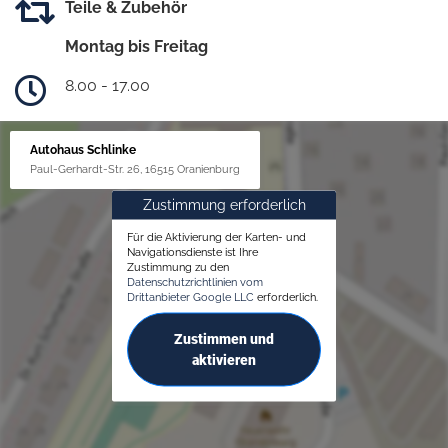
Teile & Zubehör
Montag bis Freitag
8.00 - 17.00
Autohaus Schlinke
Paul-Gerhardt-Str. 26, 16515 Oranienburg
Zustimmung erforderlich
Für die Aktivierung der Karten- und
Navigationsdienste ist Ihre
Zustimmung zu den
Datenschutzrichtlinien vom
Drittanbieter Google LLC
erforderlich.
Zustimmen und
aktivieren