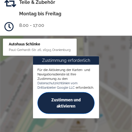
Teile & Zubehör
Montag bis Freitag
8.00 - 17.00
Autohaus Schlinke
Paul-Gerhardt-Str. 26, 16515 Oranienburg
Zustimmung erforderlich
Für die Aktivierung der Karten- und
Navigationsdienste ist Ihre
Zustimmung zu den
Datenschutzrichtlinien vom
Drittanbieter Google LLC
erforderlich.
Zustimmen und
aktivieren