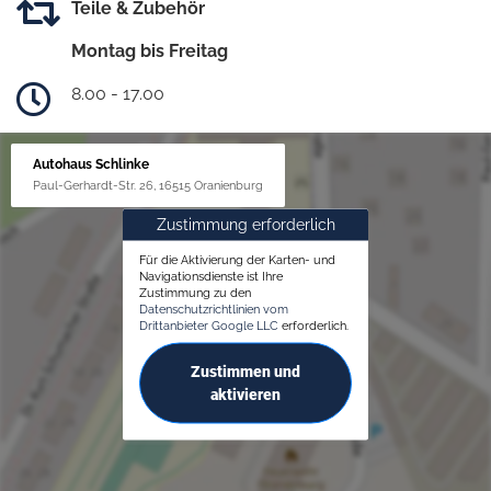
Teile & Zubehör
Montag bis Freitag
8.00 - 17.00
Autohaus Schlinke
Paul-Gerhardt-Str. 26, 16515 Oranienburg
Zustimmung erforderlich
Für die Aktivierung der Karten- und
Navigationsdienste ist Ihre
Zustimmung zu den
Datenschutzrichtlinien vom
Drittanbieter Google LLC
erforderlich.
Zustimmen und
aktivieren