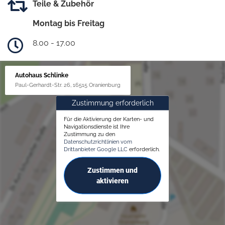
Teile & Zubehör
Montag bis Freitag
8.00 - 17.00
Autohaus Schlinke
Paul-Gerhardt-Str. 26, 16515 Oranienburg
Zustimmung erforderlich
Für die Aktivierung der Karten- und
Navigationsdienste ist Ihre
Zustimmung zu den
Datenschutzrichtlinien vom
Drittanbieter Google LLC
erforderlich.
Zustimmen und
aktivieren