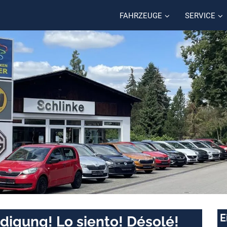
FAHRZEUGE
SERVICE
E
digung! Lo siento! Désolé!