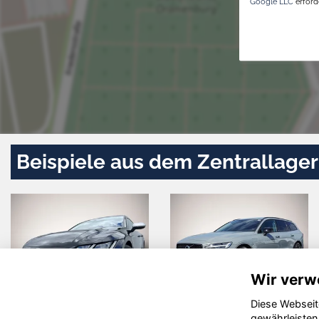
Google LLC
erforde
Beispiele aus dem Zentrallager
Wir verw
Diese Webseit
Volkswagen
Renault R 5
gewährleisten