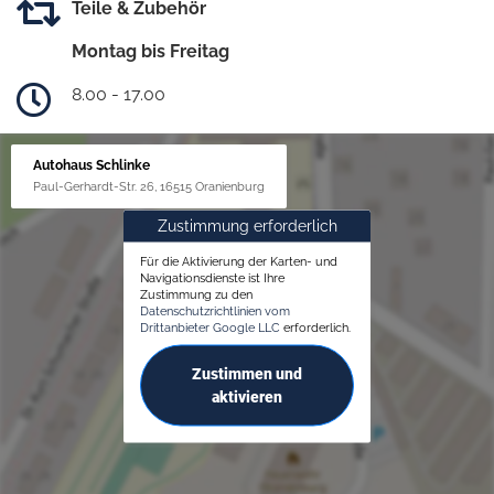
Teile & Zubehör
Montag bis Freitag
8.00 - 17.00
Autohaus Schlinke
Paul-Gerhardt-Str. 26, 16515 Oranienburg
Zustimmung erforderlich
Für die Aktivierung der Karten- und
Navigationsdienste ist Ihre
Zustimmung zu den
Datenschutzrichtlinien vom
Drittanbieter Google LLC
erforderlich.
Zustimmen und
aktivieren