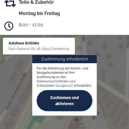
Teile & Zubehör
Montag bis Freitag
8.00 - 17.00
Autohaus Schlinke
Paul-Gerhardt-Str. 26, 16515 Oranienburg
Zustimmung erforderlich
Für die Aktivierung der Karten- und
Navigationsdienste ist Ihre
Zustimmung zu den
Datenschutzrichtlinien vom
Drittanbieter Google LLC
erforderlich.
Zustimmen und
aktivieren