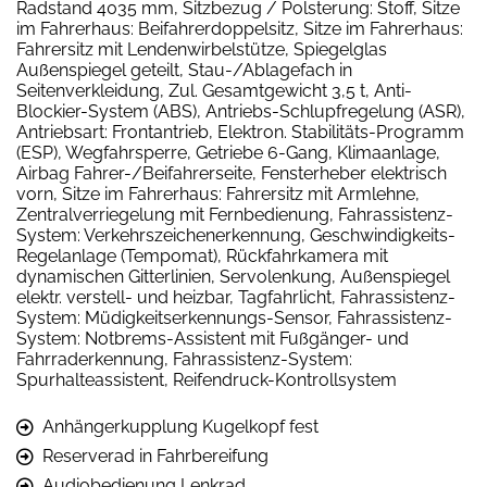
Radstand 4035 mm, Sitzbezug / Polsterung: Stoff, Sitze
im Fahrerhaus: Beifahrerdoppelsitz, Sitze im Fahrerhaus:
Fahrersitz mit Lendenwirbelstütze, Spiegelglas
Außenspiegel geteilt, Stau-/Ablagefach in
Seitenverkleidung, Zul. Gesamtgewicht 3,5 t, Anti-
Blockier-System (ABS), Antriebs-Schlupfregelung (ASR),
Antriebsart: Frontantrieb, Elektron. Stabilitäts-Programm
(ESP), Wegfahrsperre, Getriebe 6-Gang, Klimaanlage,
Airbag Fahrer-/Beifahrerseite, Fensterheber elektrisch
vorn, Sitze im Fahrerhaus: Fahrersitz mit Armlehne,
Zentralverriegelung mit Fernbedienung, Fahrassistenz-
System: Verkehrszeichenerkennung, Geschwindigkeits-
Regelanlage (Tempomat), Rückfahrkamera mit
dynamischen Gitterlinien, Servolenkung, Außenspiegel
elektr. verstell- und heizbar, Tagfahrlicht, Fahrassistenz-
System: Müdigkeitserkennungs-Sensor, Fahrassistenz-
System: Notbrems-Assistent mit Fußgänger- und
Fahrraderkennung, Fahrassistenz-System:
Spurhalteassistent, Reifendruck-Kontrollsystem
Anhängerkupplung Kugelkopf fest
Reserverad in Fahrbereifung
Audiobedienung Lenkrad