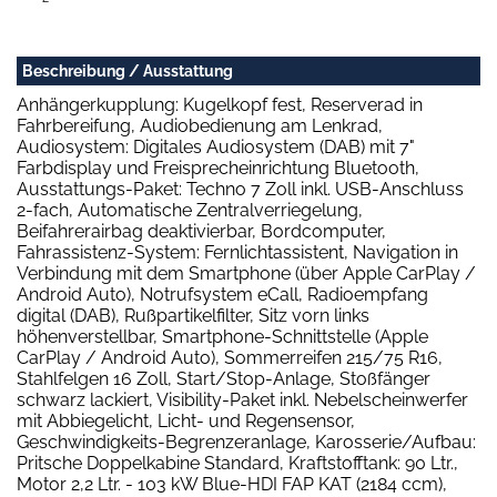
Beschreibung / Ausstattung
Anhängerkupplung: Kugelkopf fest, Reserverad in
Fahrbereifung, Audiobedienung am Lenkrad,
Audiosystem: Digitales Audiosystem (DAB) mit 7"
Farbdisplay und Freisprecheinrichtung Bluetooth,
Ausstattungs-Paket: Techno 7 Zoll inkl. USB-Anschluss
2-fach, Automatische Zentralverriegelung,
Beifahrerairbag deaktivierbar, Bordcomputer,
Fahrassistenz-System: Fernlichtassistent, Navigation in
Verbindung mit dem Smartphone (über Apple CarPlay /
Android Auto), Notrufsystem eCall, Radioempfang
digital (DAB), Rußpartikelfilter, Sitz vorn links
höhenverstellbar, Smartphone-Schnittstelle (Apple
CarPlay / Android Auto), Sommerreifen 215/75 R16,
Stahlfelgen 16 Zoll, Start/Stop-Anlage, Stoßfänger
schwarz lackiert, Visibility-Paket inkl. Nebelscheinwerfer
mit Abbiegelicht, Licht- und Regensensor,
Geschwindigkeits-Begrenzeranlage, Karosserie/Aufbau:
Pritsche Doppelkabine Standard, Kraftstofftank: 90 Ltr.,
Motor 2,2 Ltr. - 103 kW Blue-HDI FAP KAT (2184 ccm),