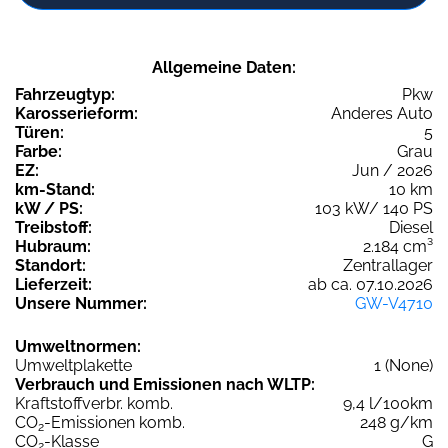
Allgemeine Daten:
Fahrzeugtyp:
Pkw
Karosserieform:
Anderes Auto
Türen:
5
Farbe:
Grau
EZ:
Jun / 2026
km-Stand:
10 km
kW / PS:
103 kW/ 140 PS
Treibstoff:
Diesel
Hubraum:
2.184 cm³
Standort:
Zentrallager
Lieferzeit:
ab ca. 07.10.2026
Unsere Nummer:
GW-V4710
Umweltnormen:
Umweltplakette
1 (None)
Verbrauch und Emissionen nach WLTP:
Kraftstoffverbr. komb.
9,4 l/100km
CO
-Emissionen komb.
248 g/km
2
CO
-Klasse
G
2