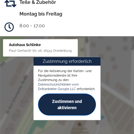
Teile & Zubehör
Montag bis Freitag
8.00 - 17.00
Autohaus Schlinke
Paul-Gerhardt-Str. 26, 16515 Oranienburg
Zustimmung erforderlich
Für die Aktivierung der Karten- und
Navigationsdienste ist Ihre
Zustimmung zu den
Datenschutzrichtlinien vom
Drittanbieter Google LLC
erforderlich.
Zustimmen und
aktivieren