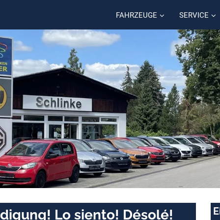
FAHRZEUGE
SERVICE
E
digung! Lo siento! Désolé!