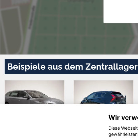
Beispiele aus dem Zentrallager
Wir verw
Diese Webseit
t Leon
Skoda Karoq
Aud
gewährleisten