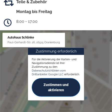
Teile & Zubehör
Montag bis Freitag
8.00 - 17.00
Autohaus Schlinke
Paul-Gerhardt-Str. 26, 16515 Oranienburg
Zustimmung erforderlich
Für die Aktivierung der Karten- und
Navigationsdienste ist Ihre
Zustimmung zu den
Datenschutzrichtlinien vom
Drittanbieter Google LLC
erforderlich.
Zustimmen und
aktivieren