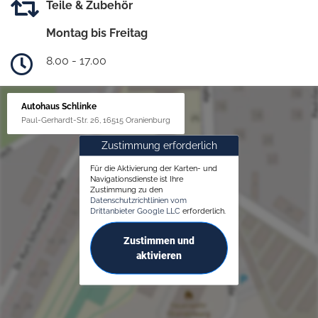
Teile & Zubehör
Montag bis Freitag
8.00 - 17.00
Autohaus Schlinke
Paul-Gerhardt-Str. 26, 16515 Oranienburg
Zustimmung erforderlich
Für die Aktivierung der Karten- und
Navigationsdienste ist Ihre
Zustimmung zu den
Datenschutzrichtlinien vom
Drittanbieter Google LLC
erforderlich.
Zustimmen und
aktivieren