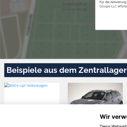
Für die Aktivierun
Google LLC
erforde
Beispiele aus dem Zentrallager
Wir verw
Diese Webseit