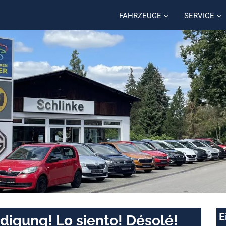
FAHRZEUGE
SERVICE
E
digung! Lo siento! Désolé!