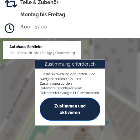
Teile & Zubehör
Montag bis Freitag
8.00 - 17.00
Autohaus Schlinke
Paul-Gerhardt-Str. 26, 16515 Oranienburg
Zustimmung erforderlich
Für die Aktivierung der Karten- und
Navigationsdienste ist Ihre
Zustimmung zu den
Datenschutzrichtlinien vom
Drittanbieter Google LLC
erforderlich.
Zustimmen und
aktivieren