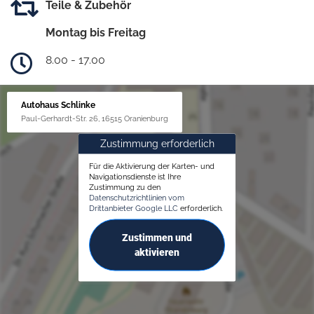
Teile & Zubehör
Montag bis Freitag
8.00 - 17.00
Autohaus Schlinke
Paul-Gerhardt-Str. 26, 16515 Oranienburg
Zustimmung erforderlich
Für die Aktivierung der Karten- und
Navigationsdienste ist Ihre
Zustimmung zu den
Datenschutzrichtlinien vom
Drittanbieter Google LLC
erforderlich.
Zustimmen und
aktivieren