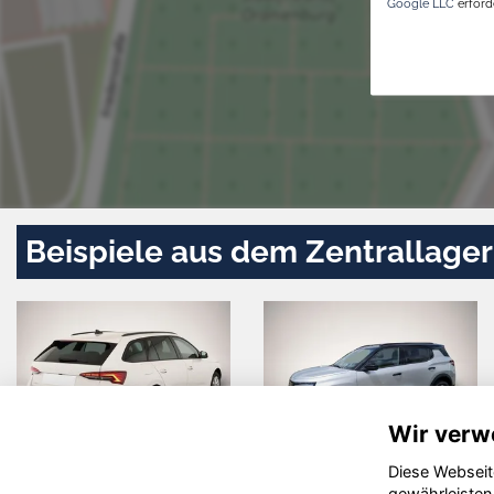
Google LLC
erforde
Beispiele aus dem Zentrallager
Wir verw
Diese Webseit
ia PV5
Nissan X-
Ford
gewährleisten