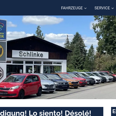
FAHRZEUGE
SERVICE
E
digung! Lo siento! Désolé!