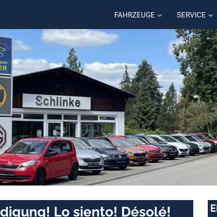
FAHRZEUGE
SERVICE
E
digung! Lo siento! Désolé!