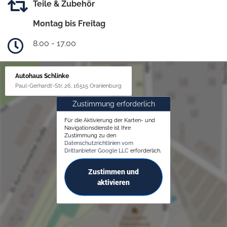
Teile & Zubehör
Montag bis Freitag
8.00 - 17.00
Autohaus Schlinke
Paul-Gerhardt-Str. 26, 16515 Oranienburg
Zustimmung erforderlich
Für die Aktivierung der Karten- und
Navigationsdienste ist Ihre
Zustimmung zu den
Datenschutzrichtlinien vom
Drittanbieter Google LLC
erforderlich.
Zustimmen und
aktivieren