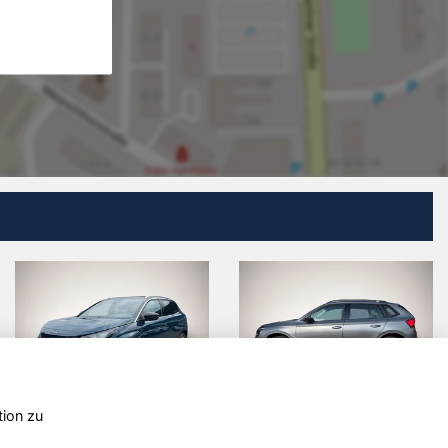
tion zu
MG MG3
Volkswagen