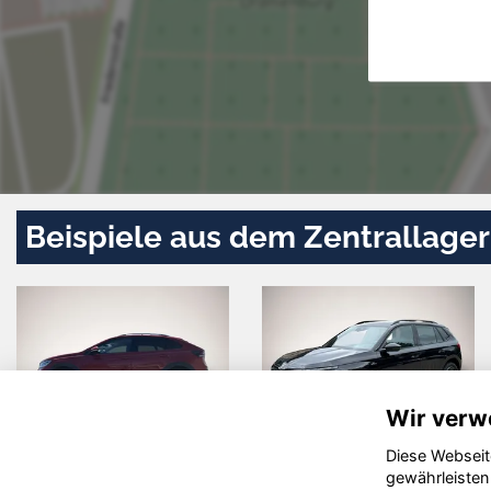
Beispiele aus dem Zentrallager
Wir verw
Diese Webseit
n
Peugeot
Skoda
gewährleisten