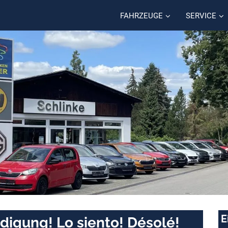
FAHRZEUGE
SERVICE
E
digung! Lo siento! Désolé!