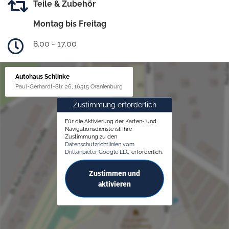
Teile & Zubehör
Montag bis Freitag
8.00 - 17.00
Autohaus Schlinke
Paul-Gerhardt-Str. 26, 16515 Oranienburg
Zustimmung erforderlich
Für die Aktivierung der Karten- und
Navigationsdienste ist Ihre
Zustimmung zu den
Datenschutzrichtlinien vom
Drittanbieter Google LLC
erforderlich.
Zustimmen und
aktivieren