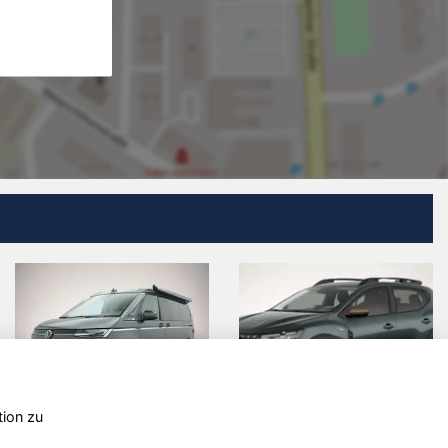
tion zu
ther
Hyundai i30
Skoda