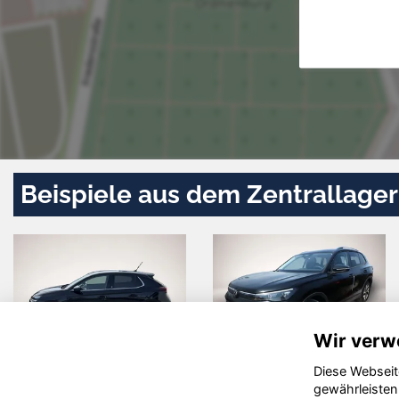
Beispiele aus dem Zentrallager
Wir verw
Diese Webseit
l Corsa
BYD ATTO 2
Vol
gewährleisten