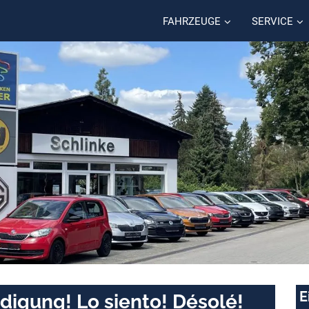
FAHRZEUGE
SERVICE
E
digung! Lo siento! Désolé!