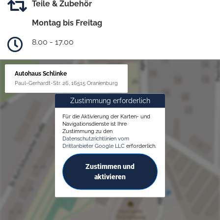
Teile & Zubehör
Montag bis Freitag
8.00 - 17.00
Autohaus Schlinke
Paul-Gerhardt-Str. 26, 16515 Oranienburg
Zustimmung erforderlich
Für die Aktivierung der Karten- und
Navigationsdienste ist Ihre
Zustimmung zu den
Datenschutzrichtlinien vom
Drittanbieter Google LLC
erforderlich.
Zustimmen und
aktivieren