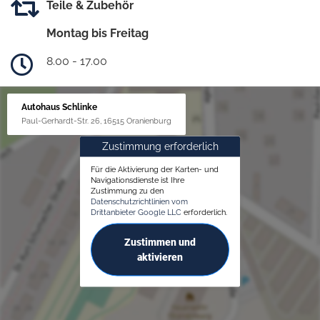
Teile & Zubehör
Montag bis Freitag
8.00 - 17.00
Autohaus Schlinke
Paul-Gerhardt-Str. 26, 16515 Oranienburg
Zustimmung erforderlich
Für die Aktivierung der Karten- und
Navigationsdienste ist Ihre
Zustimmung zu den
Datenschutzrichtlinien vom
Drittanbieter Google LLC
erforderlich.
Zustimmen und
aktivieren