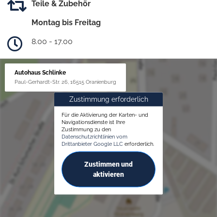
Teile & Zubehör
Montag bis Freitag
8.00 - 17.00
Autohaus Schlinke
Paul-Gerhardt-Str. 26, 16515 Oranienburg
Zustimmung erforderlich
Für die Aktivierung der Karten- und
Navigationsdienste ist Ihre
Zustimmung zu den
Datenschutzrichtlinien vom
Drittanbieter Google LLC
erforderlich.
Zustimmen und
aktivieren